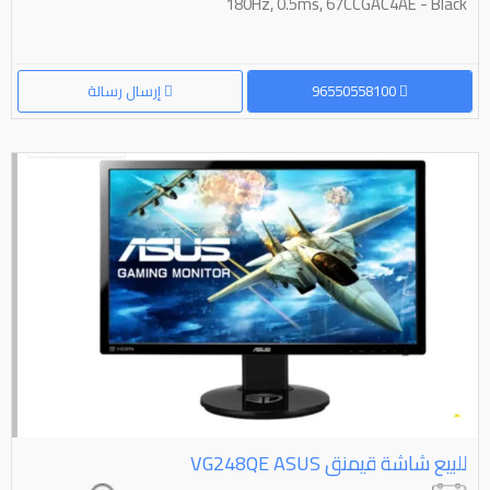
180Hz, 0.5ms, 67CCGAC4AE - Black
96550558100
إرسال رسالة
للبيع شاشة قيمنق ⁦⁦ASUS⁩⁩ ⁦⁦VG248QE⁩⁩