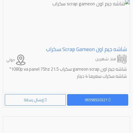
شاشه جيم اون ⁦⁦gameon⁩⁩ ⁦⁦scrap⁩⁩ سكراب
منذ شهرين
حولي
شاشه جيم اون gameon scrap سكراب 1080p va panel 75hz 21.5"
شاشه سكراب سعرها 4 دينار
96598920321
إرسال رسالة