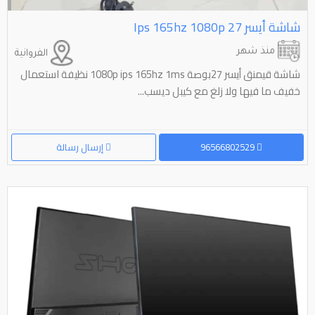
شاشة أيسر ⁦⁦27⁩⁩ ⁦⁦1080p⁩⁩ ⁦⁦165hz⁩⁩ ⁦⁦ips⁩⁩
منذ شهر
الفروانية
شاشة قيمنق أيسر 27بوصة 1080p ips 165hz 1ms نظيفة استعمال
خفيف ما فيها ولا زلغ مع كيبل ديسب...
96566802529
إرسال رسالة