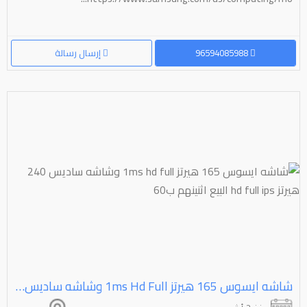
96594085988
إرسال رسالة
شاشه ايسوس ⁦⁦165⁩⁩ هيرتز ⁦⁦full⁩⁩ ⁦⁦hd⁩⁩ ⁦⁦1ms⁩⁩ وشاشه ساديس ⁦⁦240⁩⁩ هيرتز ⁦⁦ips⁩⁩ ⁦⁦full⁩⁩ ⁦⁦hd⁩⁩ البيع اثنينهم ب⁦⁦60⁩⁩