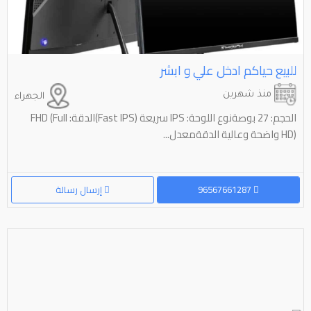
للبيع حياكم ادخل علي و ابشر
منذ شهرين
الجهراء
الحجم: 27 بوصةنوع اللوحة: IPS سريعة (Fast IPS)الدقة: FHD (Full
HD) واضحة وعالية الدقةمعدل...
96567661287
إرسال رسالة