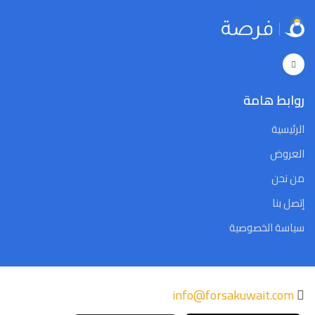
5
4
3
2
1
31
30
5
4
3
2
1
31
30
Close
Clear
Today
Close
Clear
Today
روابط هامة
الرئيسية
العروض
من نحن
إتصل بنا
سياسة الخصوصية
info@forsakuwait.com