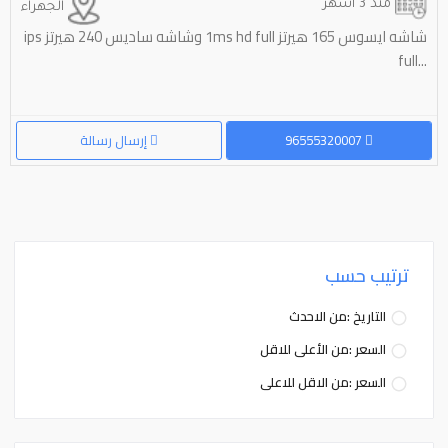
منذ 3 أشهر
الجهراء
96555320007
إرسال رسالة
ترتيب حسب
التاريخ :من الاحدث
السعر :من الأعلى للاقل
السعر :من الاقل للاعلى