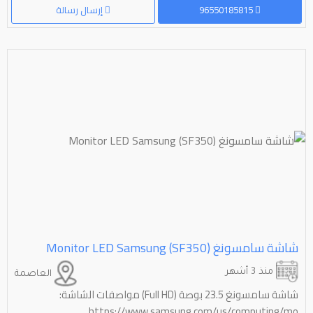
96550185815
إرسال رسالة
شاشة سامسونغ (⁦⁦SF350⁩⁩) ⁦⁦Samsung⁩⁩ ⁦⁦LED⁩⁩ ⁦⁦Monitor⁩⁩
منذ 3 أشهر
العاصمة
شاشة سامسونغ 23.5 بوصة (Full HD) مواصفات الشاشة:
https://www.samsung.com/us/computing/mo...