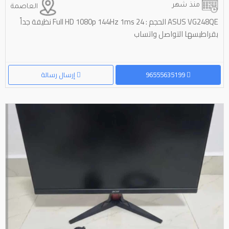
منذ شهر
العاصمة
ASUS VG248QE الحجم : 24 Full HD 1080p 144Hz 1ms نظيفة جداً
بقراطيسها التواصل واتساب
96555635199
إرسال رسالة