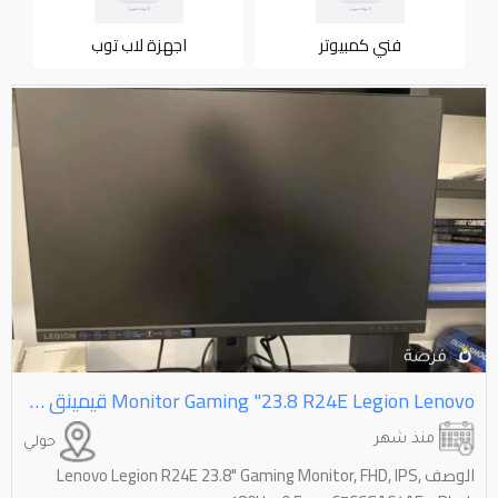
فني كمبيوتر
اجهزة لاب توب
Lenovo⁩⁩ ⁦⁦Legion⁩⁩ ⁦⁦R24E⁩⁩ ⁦⁦23.8⁩⁩" ⁦⁦Gaming⁩⁩ ⁦⁦Monitor⁩⁩ قيمينق مونيتر لنوفو ليجن ⁦⁦23.8⁩⁩ انج
منذ شهر
حولي
الوصف Lenovo Legion R24E 23.8" Gaming Monitor, FHD, IPS,