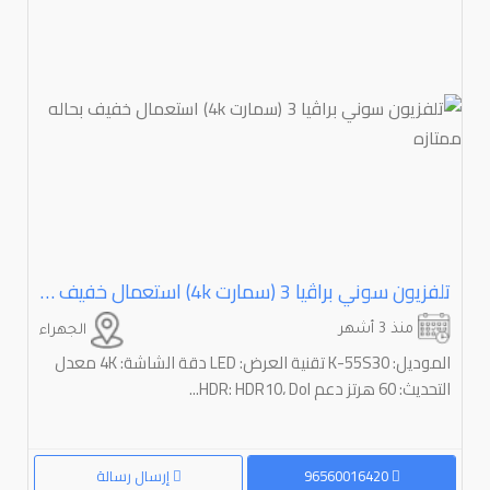
تلفزيون سوني براڤيا ⁦⁦3⁩⁩ (سمارت ⁦⁦4k⁩⁩) استعمال خفيف بحاله ممتازه
منذ 3 أشهر
الجهراء
الموديل: K-55S30 تقنية العرض: LED دقة الشاشة: 4K معدل
التحديث: 60 هرتز دعم HDR: HDR10، Dol...
96560016420
إرسال رسالة