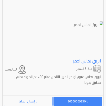
ابريق نحاس احمر
منذ 3 أشهر
العاصمة
ابريق نحاس عتيق اواخر القرن الثامن عشر 1780م المواد نحاس
مطرق يدويآ
96560069830
إرسال رسالة