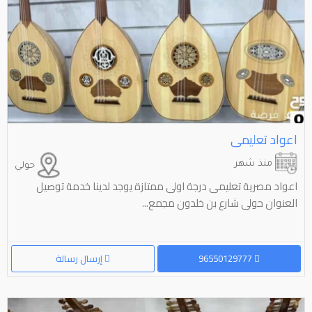
اعواد تعليمى
منذ شهر
حولي
اعواد مصرية تعليمى درجة اولى ممتازة يوجد لدينا خدمة توصيل
العنوان حولى شارع بن خلدون مجمع...
96550129777
إرسال رسالة