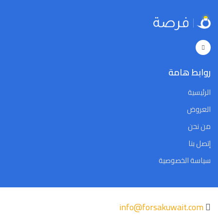
5
4
3
2
1
31
30
5
4
3
2
1
31
30
Close
Clear
Today
Close
Clear
Today
روابط هامة
الرئيسية
العروض
من نحن
إتصل بنا
سياسة الخصوصية
info@forsakuwait.com