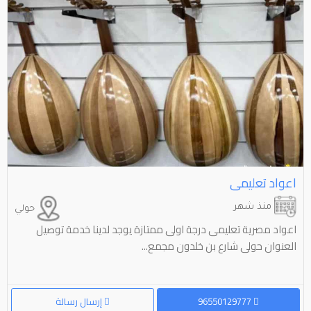
اعواد تعليمى
منذ شهر
حولي
اعواد مصرية تعليمى درجة اولى ممتازة يوجد لدينا خدمة توصيل
العنوان حولى شارع بن خلدون مجمع...
96550129777
إرسال رسالة