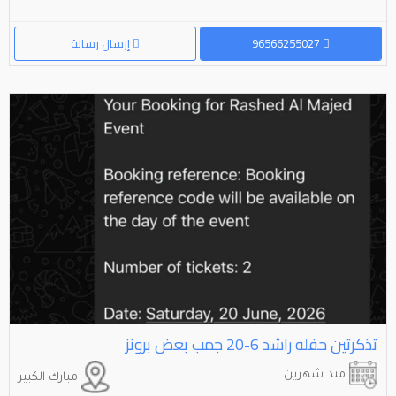
96566255027
إرسال رسالة
تذكرتين حفله راشد ⁦⁦20-6⁩⁩ جمب بعض برونز
منذ شهرين
مبارك الكبير