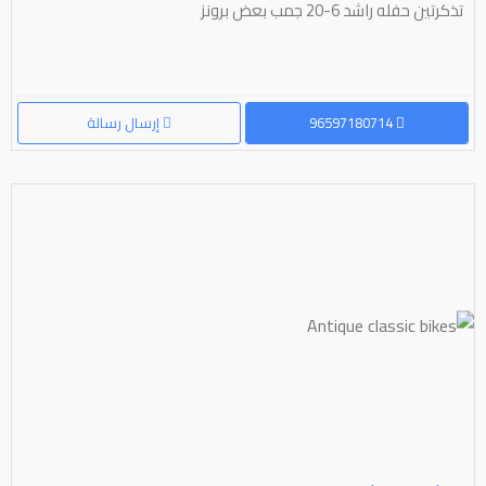
تذكرتين حفله راشد ⁦⁦20-6⁩⁩ جمب بعض برونز
96597180714
إرسال رسالة