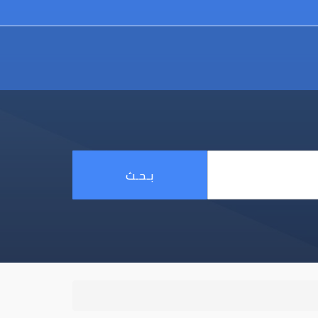
بـحـث