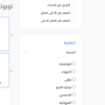
تويوتا
التاريخ :من الاحدث
السعر :من الأعلى للاقل
السعر :من الاقل للاعلى
›
تصفية
المدينة
العاصمة
›
الجهراء
حولي
س
مبارك الكبير
الاحمدي
الفروانية