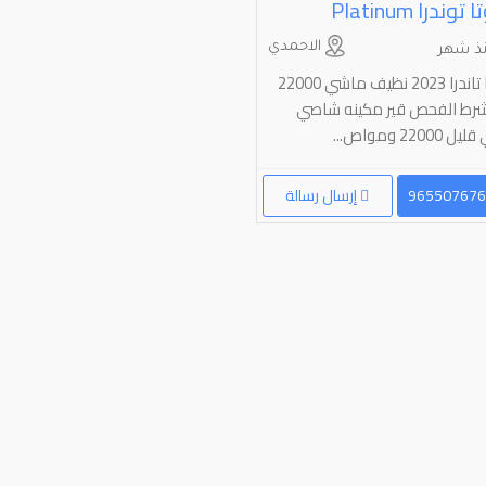
وندرا ⁦Platinum⁩
الاحمدي
ذ شهر
شرط الفحص قير مكينه شاصي
2200 ومواص...
إرسال رسالة