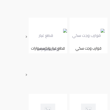
‹
قوارب وجت سكي
قطع غيار واكسسوارات
تأجير
‹