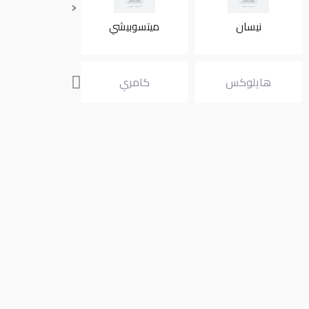
‹
نيسان
ميتسوبيشي
انفنتي
هايلوكس
كامري
الفارد