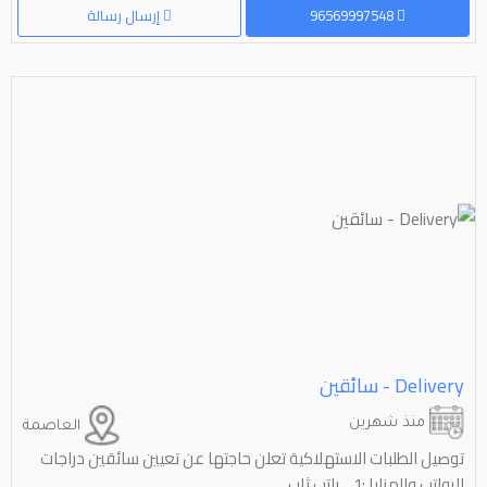
96569997548
إرسال رسالة
‎Delivery‏ - سائقين
منذ شهرين
العاصمة
توصيل الطلبات الاستهلاكية تعلن حاجتها عن تعيين سائقين دراجات
الرواتب والمزایا :1_ راتب ثاب...