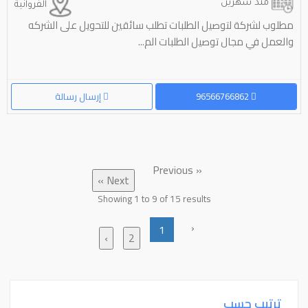
منذ شهرين
الفروانية
مطلوب لشركة لتوصيل الطلبات تطلب سائقين للتحويل على الشركه
والعمل في مجال توصيل الطلبات الم...
96566766862
إرسال رسالة
« Previous
Next »
Showing
1
to
9
of
15
results
‹
1
›
2
ترتيب حسب