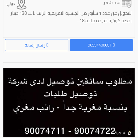
منذ شهر
حولي
للتحويل عن عدد 1 سأيق من الجنسيه الافريقيه الراتب ثابت 130 دینار
رخصه کویتیه جدیدة ماده 18...
96594400681
إرسال رسالة