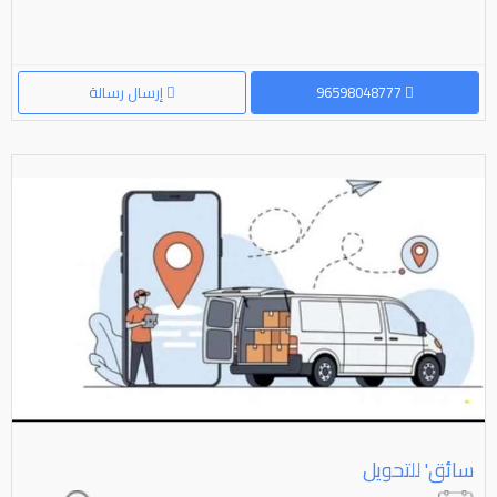
96598048777
إرسال رسالة
سائق' للتحويل