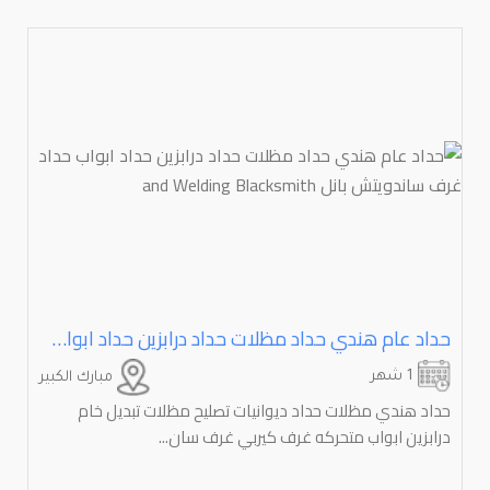
حداد عام هندي حداد مظلات حداد درابزين حداد ابواب حداد غرف ساندويتش بانل ⁦⁦Blacksmith⁩⁩ ⁦⁦Welding⁩⁩ ⁦⁦and⁩⁩
1 شهر
مبارك الكبير
حداد هندي مظلات حداد ديوانيات تصليح مظلات تبديل خام
درابزين ابواب متحركه غرف كيربي غرف سان...