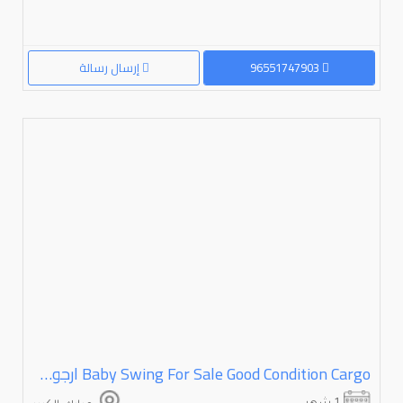
96551747903
إرسال رسالة
Baby Swing For Sale Good Condition Cargo ارجوحه اطفال هزار بحاله جيده ماركة كارجو للبيع