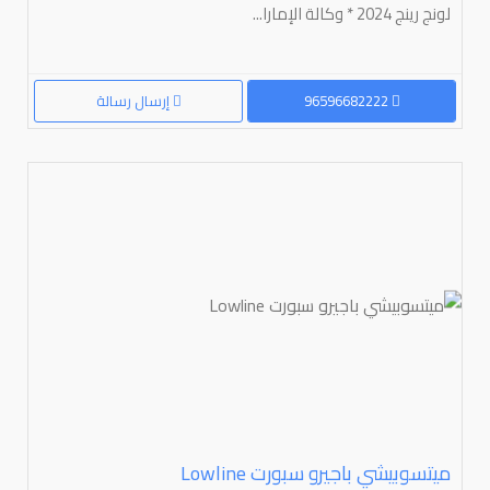
لونج رينج 2024 * وكالة الإمارا...
96596682222
إرسال رسالة
ميتسوبيشي باجيرو سبورت ⁦Lowline⁩