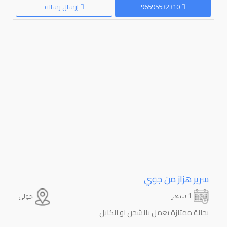
96595532310
إرسال رسالة
سرير هزاز من جوي
1 شهر
حولي
بحالة ممتازة يعمل بالشحن او الكابل