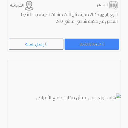
1 شهر
الفروانية
للبيع باجيرو 2015 مكيف ثلج ثلاث كشنات نظيفه جدااا شرط
الفحص قير مكينه شاصي ماشي 240
96599396254
إرسال رسالة