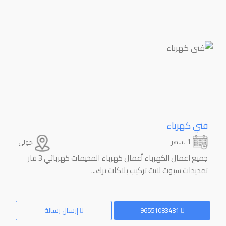
فني كهرباء
1 شهر
حولي
جميع اعمال الكهرباء أعمال كهرباء المخيمات كهربائي 3 فاز
تمديدات سبوت لايت تركيب بلاكات ترك...
96551083481
إرسال رسالة