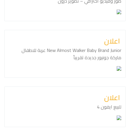
صور وفيديو احترافي – تصوير درون
اعلان
Junior⁩⁩ ⁦⁦Brand⁩⁩ ⁦⁦Baby⁩⁩ ⁦⁦Walker⁩⁩ ⁦⁦Almost⁩⁩ ⁦⁦New⁩⁩ عربة للاطفال
ماركة جونيور جديدة تقريباً
اعلان
للبيع ايفون ⁦⁦4⁩⁩