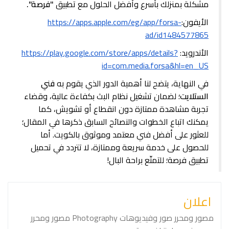
مشكلة بمنزلك بأسرع وأفضل الحلول مع تطبيق
"فرصة".
الأيفون:
https://apps.apple.com/eg/app/forsa-
ad/id1484577865
الأندرويد:
https://play.google.com/store/apps/details?
id=com.media.forsa&hl=en_US
في النهاية، يتضح لنا أهمية الدور الذي يقوم به
فني
الستلايت
؛ لضمان تشغيل نظام البث بكفاءة عالية، وقضاء
تجربة مشاهدة ممتازة دون انقطاع أو تشويش، كما
يمكنك اتباع الخطوات والنصائح السابق ذكرها في المقال؛
للعثور على أفضل فني معتمد وموثوق بالكويت. أما
للحصول على خدمة سريعة وممتازة، لا تتردد في تحميل
تطبيق فرصة؛ للتمتّع براحة البال!
اعلان
مصور ومحرر صور وفيديوهات ⁦⁦Photography⁩⁩ مصور ومحرر