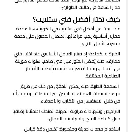
مدار الساعة في حالات الطوارئ.
كيف تختار أفضل فني ستلايت؟
عند البحث عن
أفضل فني ستلايت في الكويت
، هناك عدة
معايير أساسية يجب مراعاتها؛ لضمان الحصول على خدمة
مميزة، تشمل الآتي:
الخبرة والكفاءة: إذ تعتبر العامل الأساسي عند اختيار فني
محترف، حيث يُفضل العثور على فني صاحب سنوات طويلة
في المجال، ويمتلك معرفة دقيقة بأنظمة الأقمار
الصناعية المختلفة.
السمعة الطيبة: حيث يمكن التحقق من ذلك عن طريق
قراءة تقييمات العملاء السابقين عبر المنصات الرقمية، أو
من خلال الاستفسار من الأقارب والأصدقاء.
التراخيص وشهادات مزاولة المهنة: تمنحك اطمئناناً إضافياً
حول كفاءة الفني واحترافيته بالمجال.
استخدام معدات حديثة ومتطورة: تضمن دقة قياس