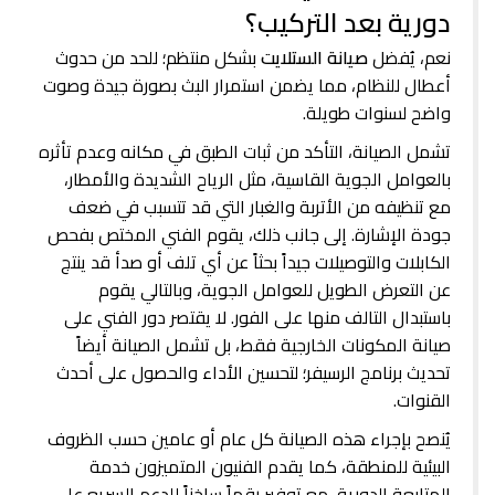
دورية بعد التركيب؟
نعم، يُفضل
صيانة الستلايت
بشكل منتظم؛ للحد من حدوث
أعطال للنظام، مما يضمن استمرار البث بصورة جيدة وصوت
واضح لسنوات طويلة.
تشمل الصيانة، التأكد من ثبات الطبق في مكانه وعدم تأثره
بالعوامل الجوية القاسية، مثل الرياح الشديدة والأمطار،
مع تنظيفه من الأتربة والغبار التي قد تتسبب في ضعف
جودة الإشارة. إلى جانب ذلك، يقوم الفني المختص بفحص
الكابلات والتوصيلات جيداً بحثاً عن أي تلف أو صدأ قد ينتج
عن التعرض الطويل للعوامل الجوية، وبالتالي يقوم
باستبدال التالف منها على الفور. لا يقتصر دور الفني على
صيانة المكونات الخارجية فقط، بل تشمل الصيانة أيضاً
تحديث برنامج الرسيفر؛ لتحسين الأداء والحصول على أحدث
القنوات.
يُنصح بإجراء هذه الصيانة كل عام أو عامين حسب الظروف
البيئية للمنطقة، كما يقدم الفنيون المتميزون خدمة
المتابعة الدورية، مع توفير رقماً ساخناً للدعم السريع على