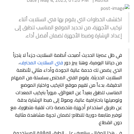
Date | May 4, 2025, 01:20 PM
Author |
اكتشف الخطوات التي يقوم بها فني الستلايت أثناء
تركيب الأجهزة، من تحديد الموقع المناسب للطبق إلى
إعداد الإشارة وضبط الأجهزة لضمان أفضل أداء.
في ظل عصرنا الحديث أصبحت أنظمة الستلايت جزءاً لا يتجزأ
من حياتنا اليومية، وهنا يبرز دور
فني الستلايت المحترف
،
الذي يضمن لك خدمة عالية الجودة وأداء مثالي لأنظمة
الستلايت الحديثة. يقوم الفني المختص بسلسلة من المهام
الدقيقة، بدءاً من تقييم موقع التركيب واختيار الموضع
المناسب للطبق بعيداً عن العوائق، مروراً بتركيب المعدات
وتوصيلها باحترافية عالية، وصولاً إلى ضبط الإشارة بدقة
عن طريق استخدام أجهزة متخصصة ذات تقنية متطورة، مع
توفير متابعة دورية للنظام؛ لضمان تجربة مشاهدة مثالية
دون انقطاع.
في هذا المقال، سنتعرف على الطرق الفعّالة المستخدمة