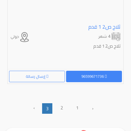
ثلاج ص⁦⁦2⁩⁩ ⁦⁦1⁩⁩ قدم
4 شهر
حولي
ثلاج ص⁦⁦2⁩⁩ ⁦⁦1⁩⁩ قدم
96599671736
إرسال رسالة
›
2
1
‹
3