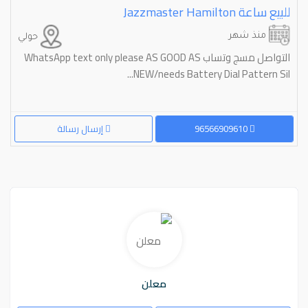
للبيع ساعة ⁦⁦Hamilton⁩⁩ ⁦⁦Jazzmaster⁩⁩
منذ شهر
حولي
التواصل مسج وتساب WhatsApp text only please AS GOOD AS
NEW/needs Battery Dial Pattern Sil...
96566909610
إرسال رسالة
معلن