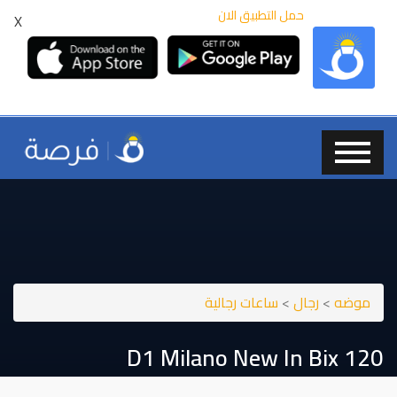
حمل التطبيق الان
X
موضه
>
رجال
>
ساعات رجالية
D1 Milano New In Bix 120