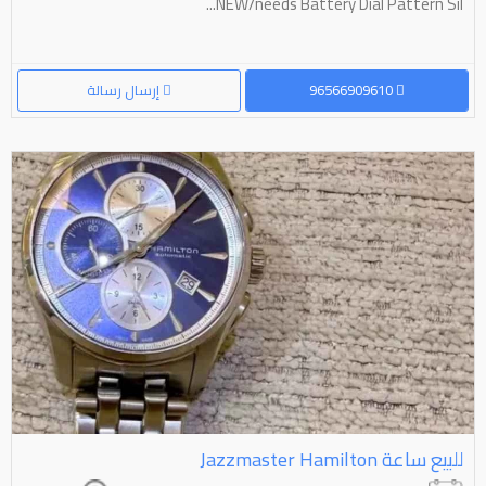
NEW/needs Battery Dial Pattern Sil...
96566909610
إرسال رسالة
للبيع ساعة ⁦⁦Hamilton⁩⁩ ⁦⁦Jazzmaster⁩⁩