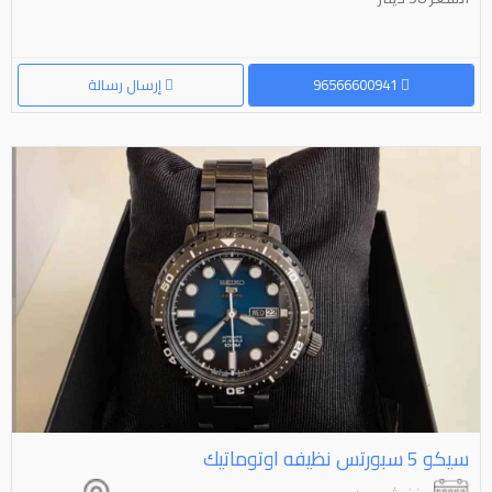
96566600941
إرسال رسالة
سيكو 5 سبورتس نظيفه اوتوماتيك