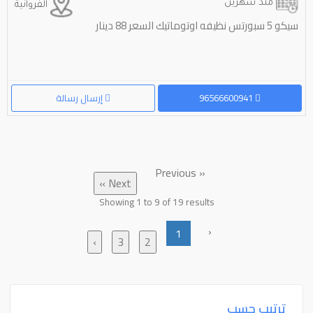
منذ شهرين
الفروانية
سيكو 5 سبورتس نظيفه اوتوماتيك السعر 88 دينار
96566600941
إرسال رسالة
« Previous
Next »
Showing
1
to
9
of
19
results
‹
1
›
3
2
ترتيب حسب