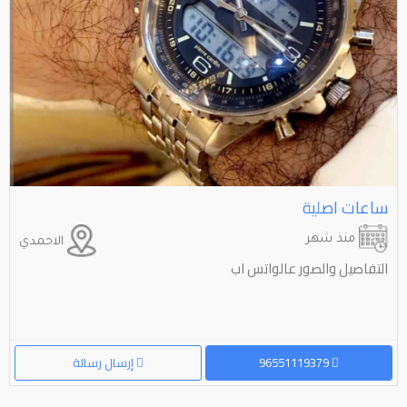
ساعات اصلية
منذ شهر
الاحمدي
التفاصيل والصور عالواتس اب
96551119379
إرسال رسالة