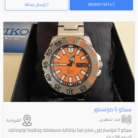
96599319374
إرسال رسالة
سيكو ⁦⁦5⁩⁩ مونستور
منذ شهرين
الفروانية
سيكو 5 مونستر لون مميز مينا برتقاليه مستعمله ونظيفة اوتوماتيك
السعر 58 دينار