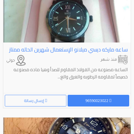
ساعه ماركه ديسي ميلانو الإستعمال شهرين الحاله ممتاز
منذ شهر
حولي
الساعه مصنوعه من الفولاذ المقاوم للصدأ وهيا ماده مصنوعه
خصيصاً لمقاومه الرطوبه والعرق والع...
96590023022
إرسال رسالة