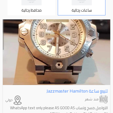
ساعات رجالية
محافظ رجالية
للبيع ساعة ⁦⁦Hamilton⁩⁩ ⁦⁦Jazzmaster⁩⁩
منذ شهر
حولي
التواصل مسج وتساب WhatsApp text only please AS GOOD AS