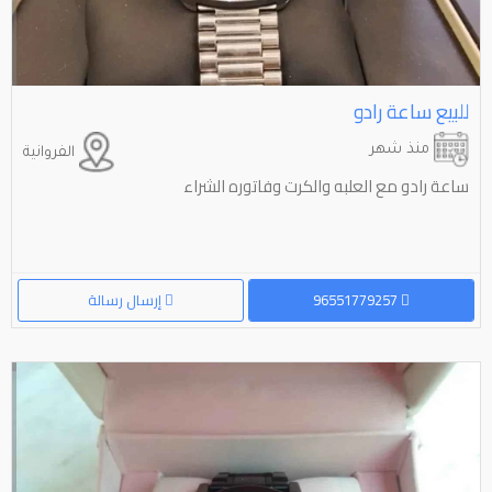
للبيع ساعة رادو
منذ شهر
الفروانية
ساعة رادو مع العلبه والكرت وفاتوره الشراء
96551779257
إرسال رسالة