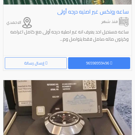
ساعه رولكس غير اصليه درجه أولى
منذ شهر
الاحمدي
ساعه مستحيل احد يعرف انه غير اصليه درجه أولى مع كامل اغراضه
وكرتون ماله صامل فقط يتواصل وم...
96598959496
إرسال رسالة