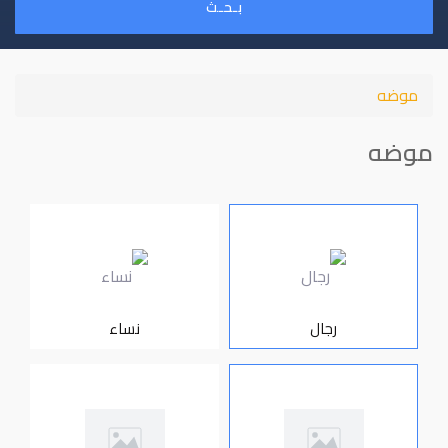
بـحـث
موضه
موضه
رجال
نساء