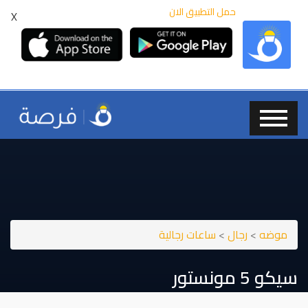
حمل التطبيق الان
X
موضه
>
رجال
>
ساعات رجالية
سيكو ⁦⁦5⁩⁩ مونستور