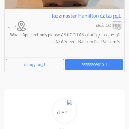
للبيع ساعة ⁦⁦Hamilton⁩⁩ ⁦⁦Jazzmaster⁩⁩
منذ شهر
حولي
التواصل مسج وتساب WhatsApp text only please AS GOOD AS
NEW/needs Battery Dial Pattern Sil...
96566909610
إرسال رسالة