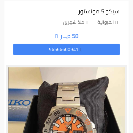
سيكو ⁦⁦5⁩⁩ مونستور
الفروانية
منذ شهرين
58 دينار
96566600941