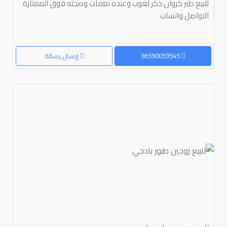
للبيع طير كروان ذكر لعوب وعنده نغمات وصحته فوق الممتازة
التواصل واتساب
96590059545
إرسال رسالة