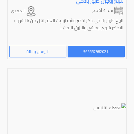
للبيع زوجين طيور بادجي
منذ 4 أشهر
الاحمدي
للبيع طيور بادجي ذكر اخضر ونثيه ازرق / العمر اقل من 6 اشهر /
الاخضر شوي وحشي والازرق اليف/...
96555798202
إرسال رسالة