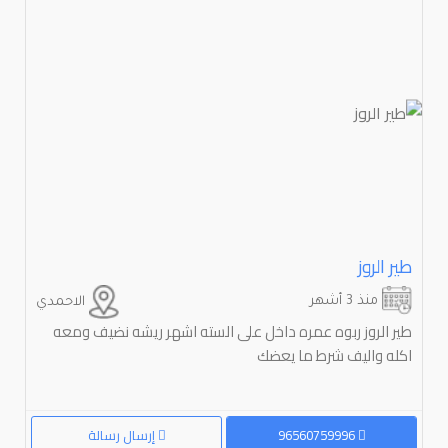
طير الروز
منذ 3 أشهر
الاحمدي
طير الروز ربوه عمره داخل على السته اشهر ريشه نضيف ومعه
اكله واليف شرط ما يعضك
96560759996
إرسال رسالة