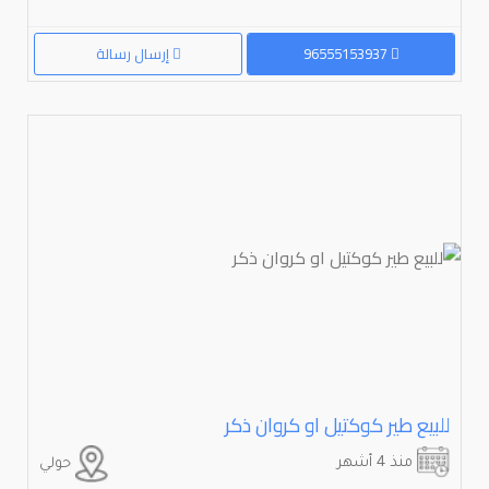
96555153937
إرسال رسالة
للبيع طير كوكتيل او كروان ذكر
منذ 4 أشهر
حولي