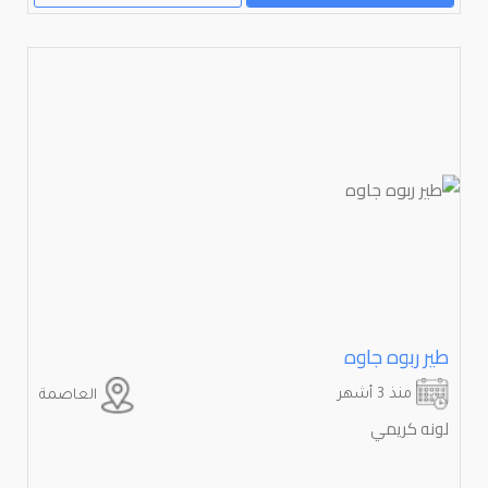
طير ربوه جاوه
منذ 3 أشهر
العاصمة
لونه كريمي