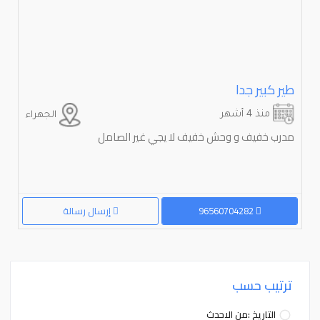
طير كبير جدا
منذ 4 أشهر
الجهراء
مدرب خفيف و وحش خفيف لا يجي غير الصامل
96560704282
إرسال رسالة
ترتيب حسب
التاريخ :من الاحدث