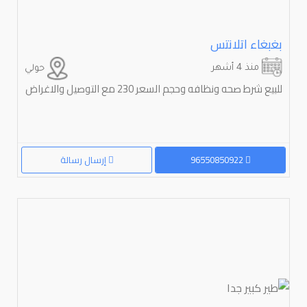
بغبغاء اتلانتس
منذ 4 أشهر
حولي
للبيع شرط صحه ونظافه وحجم السعر 230 مع التوصيل والاغراض
96550850922
إرسال رسالة