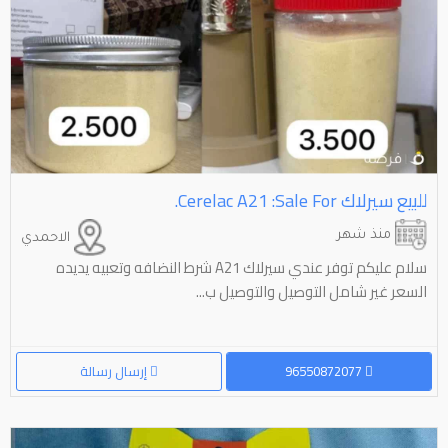
للبيع سيرلاك ⁦⁦For⁩⁩ ⁦⁦sale⁩⁩: ⁦⁦A21⁩⁩ ⁦⁦Cerelac⁩⁩.
منذ شهر
الاحمدي
سلام عليكم توفر عندي سيرلاك A21 شرط النضافه وتعبيه يديده
السعر غير شامل التوصيل والتوصيل ب...
96550872077
إرسال رسالة