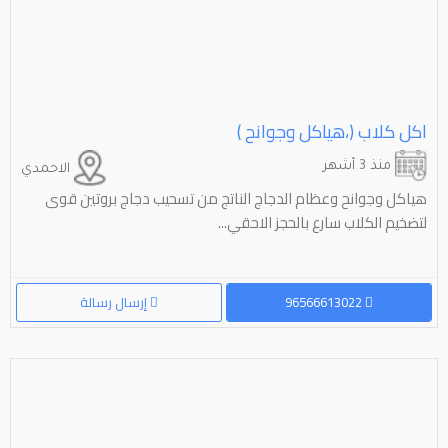
اكل كلاب (،هياكل وجوانح )
منذ 3 أشهر
الاحمدي
هياكل وجوانح وعظام الدجاج الناتج من تسحيب دجاج بروتين قوى
لتضخيم الكلاب سارع بالحجز الاحقي...
96566613022
إرسال رسالة