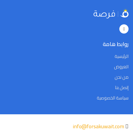
5
4
3
2
1
31
30
5
4
3
2
1
31
30
Close
Clear
Today
Close
Clear
Today
روابط هامة
الرئيسية
العروض
من نحن
إتصل بنا
سياسة الخصوصية
info@forsakuwait.com