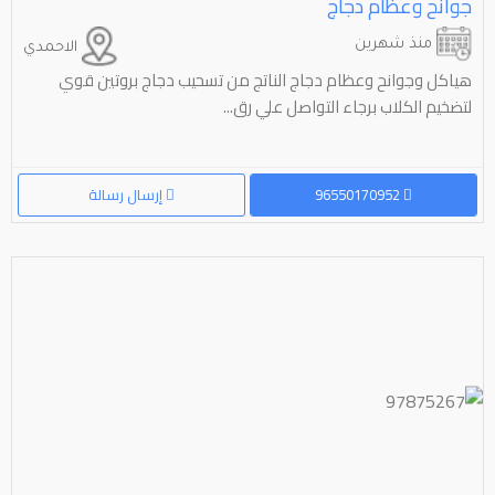
جوانح وعظام دجاج
منذ شهرين
الاحمدي
هياكل وجوانح وعظام دجاج الناتج من تسحيب دجاج بروتين قوي
لتضخيم الكلاب برجاء التواصل علي رق...
96550170952
إرسال رسالة