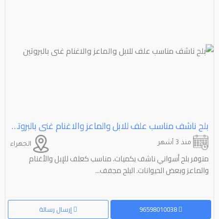
بلح ناشف مناسب علف للابل والماعز والاغنام غنى بالبروتين
منذ 3 أشهر
الجهراء
متوفر بلح أسواني ناشف بكميات، مناسب كعلف للإبل والأغنام
والماعز وبعض الحيوانات. البلح مجفف...
96598010038
إرسال رسالة