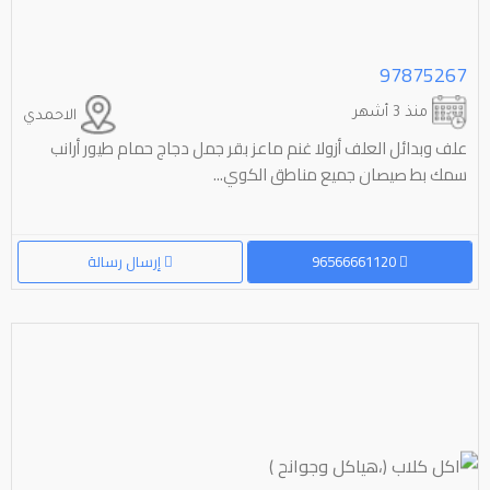
97875267
منذ 3 أشهر
الاحمدي
علف وبدائل العلف أزولا غنم ماعز بقر جمل دجاج حمام طيور أرانب
سمك بط صيصان جميع مناطق الكوي...
96566661120
إرسال رسالة