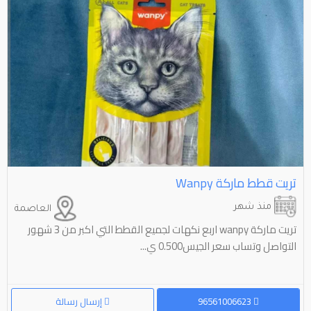
تريت قطط ماركة ⁦⁦wanpy⁩⁩
منذ شهر
العاصمة
تريت ماركة wanpy اربع نكهات لجميع القطط التي اكبر من 3 شهور
التواصل وتساب سعر الجيس0.500 ي...
96561006623
إرسال رسالة