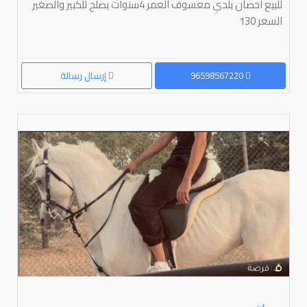
للبيع احصان بلدي معسوف العمر 4سنوات يصلح للكبير والصغير
السعر 130
96598567220
إرسال رسالة