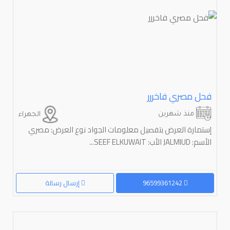
فحل مصري فاخررر
منذ شهرين
الجهراء
إستمارة العرض بتفصيل معلومات الجواد نوع العرض: مصري
الأسم: JALMIUD الأب: SEEF ELKUWAlT...
96599361242
إرسال رسالة