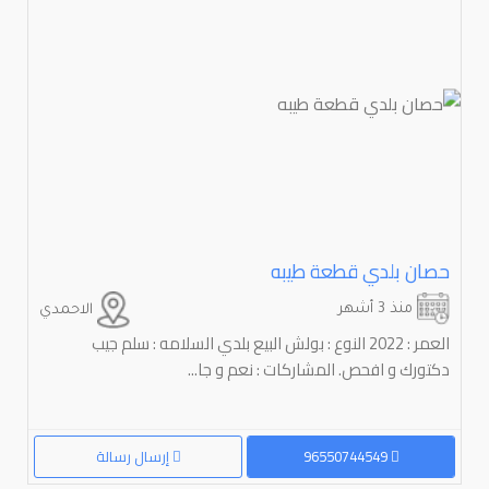
حصان بلدي قطعة طيبه
منذ 3 أشهر
الاحمدي
العمر : 2022 النوع : بولش البيع بلدي السلامه : سلم جيب
دكتورك و افحص. المشاركات : نعم و جا...
96550744549
إرسال رسالة