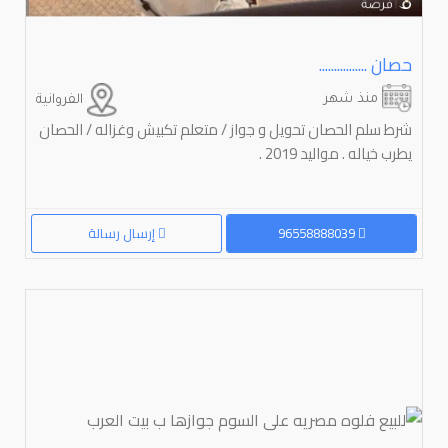
حصان ................
منذ شهر
الفروانية
شرط سلم الحصان تحويل و جواز / متعلم تكبيش وغزاله / الحصان
يطرب خياله . مواليد 2019 .
96558888039
إرسال رسالة