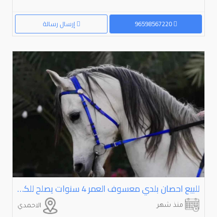
96598567220
إرسال رسالة
للبيع احصان بلدي معسوف العمر ⁦⁦4⁩⁩ سنوات يصلح للكبير والصغير
منذ شهر
الاحمدي