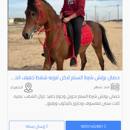
حصان بولش شرط السلم لاكن تنويه شفط خفيف الحصان وقاعد نعالجه منها
منذ شهر
الجهراء
حصان بولش شرط السلم تحويل وجواز حفيد غزال الشقب عمره
ثلاث سنين معسوف وحارررر بالركوب ورفيع...
96551402861
إرسال رسالة