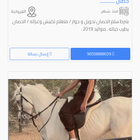
حصان ................
منذ شهر
الفروانية
شرط سلم الحصان تحويل و جواز / متعلم تكبيش وغزاله / الحصان
يطرب خياله . مواليد 2019 .
96558888039
إرسال رسالة