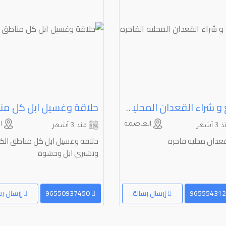
للبيع و شراء القعدان المحليه الفاخره
العاصمة
ال
 أشهر
منذ 3 أشهر
قعدان محليه فاخره
حلاقة وغسيل ابل كل مناطق الك
ونشتري ابل وحشوة
إرسال رسالة
96550937450
إرسال رس