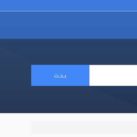
بـحـث