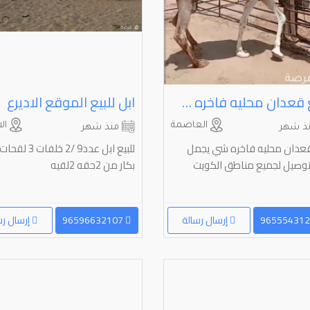
للبيع قعدان محليه فاخره شي يجمل
ابل للبيع الموقع الاديرع
العاصمة
ال
ذ شهر
منذ شهر
 قعدان محليه فاخره شي يجمل
توصيل لجميع مناطق الكويت
بكار من 2حقه 2لقيه
إرسال رسالة
96596632107
إرسال رس