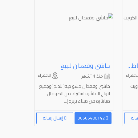
حلاقة وغسيل ابل كل مناطق الكويت
حاشي وقعدان للبيع
جهراء
الجهراء
منذ 4 أشهر
ويت
حاشي وقعدان حشو حيه( للذبح )وجميع
انواع الماشيه استيراد من الصومال
مباشره من ميناء بربره إ...
الة
96566400142
إرسال رسالة