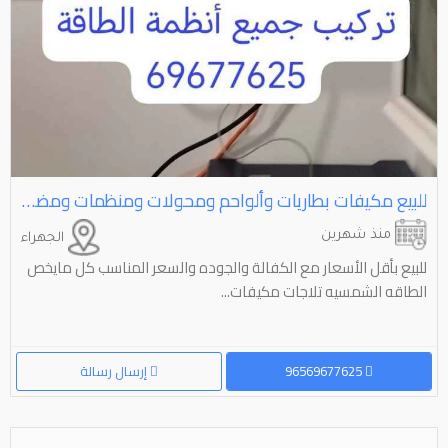
للبيع مكيفات بطاريات وألواحم ومحولات ومنظمات ومضخات
منذ شهرين
الجهراء
للبيع بأقل الأسعار مع الكفالة والجوده والسعر المناسب كل مايخص
الطاقه الشمسيه تلاجات مكيفات...
96569677625
إرسال رسالة