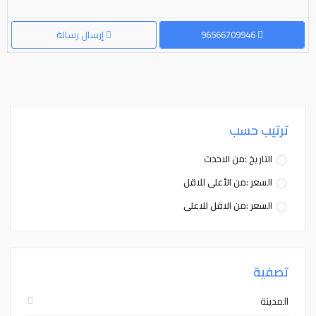
96566709946
إرسال رسالة
ترتيب حسب
التاريخ :من الاحدث
السعر :من الأعلى للاقل
السعر :من الاقل للاعلى
تصفية
المدينة