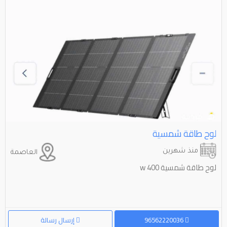
لوح طاقة شمسية
منذ شهرين
العاصمة
لوح طاقة شمسية w 400
96562220036
إرسال رسالة