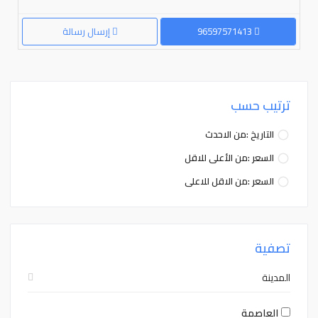
96597571413
إرسال رسالة
ترتيب حسب
التاريخ :من الاحدث
السعر :من الأعلى للاقل
السعر :من الاقل للاعلى
تصفية
المدينة
العاصمة