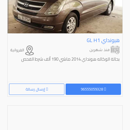
هيونداي ⁦H1⁩ ⁦GL⁩
منذ شهرين
الفروانية
بحالة الوكاله هونداي 2014 ماشي 190 ألف شرط الفحص
96555059328
إرسال رسالة