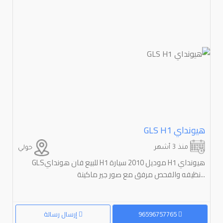
هيونداي ⁦H1⁩ ⁦GLS
منذ 3 أشهر
حولي
هيونداي ⁦H1⁩ ⁦GLSللبيع فان هونداي H1 موديل 2010 سيارة
نظيفه والفحص مرفق مع صور جير ماكينة...
96596757765
إرسال رسالة