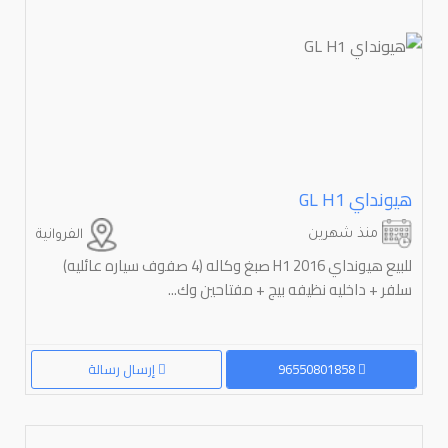
هيونداي ⁦H1⁩ ⁦GL⁩
منذ شهرين
الفروانية
للبيع هيونداي 2016 H1 صبغ وكاله (4 صفوف سياره عائليه)
سلفر + داخليه نظيفه بيج + مفتاحين وك...
96550801858
إرسال رسالة