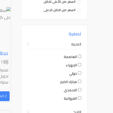
السعر :من الأعلى للاقل
السعر :من الاقل للاعلى
تصفية
المدينة
العاصمة
3 شهر
الجهراء
مميزا
حولي
مبارك الكبير
سنوات 
الاحمدي
96594175445
الفروانية
التاريخ