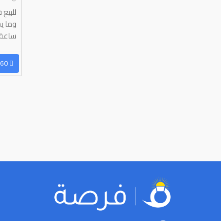
ساعة ، ممشا
96566092660
‹