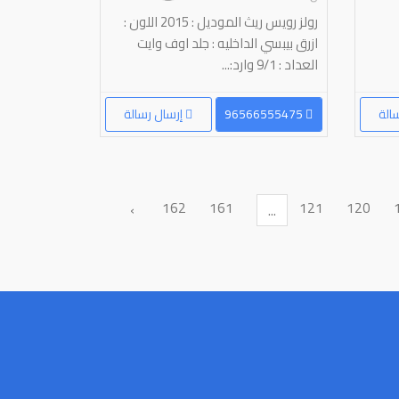
رولز رويس ريث الموديل : 2015 اللون :
ازرق بيبسي الداخليه : جلد اوف وايت
العداد : 9/1 وارد:...
الة
96566555475
إرسال رسالة
162
161
121
120
›
...