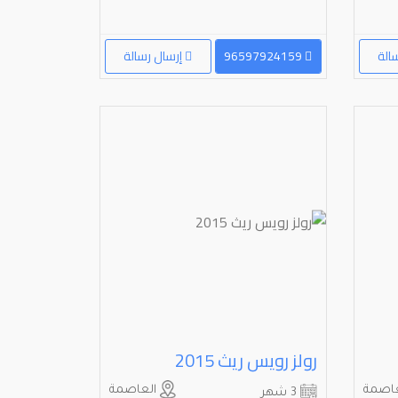
الة
96597924159
إرسال رسالة
رولز رويس ريث 2015
اصمة
العاصمة
3 شهر