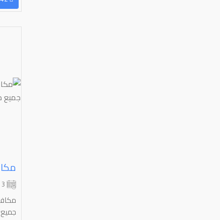
3 شهر
مكافح
جميع 