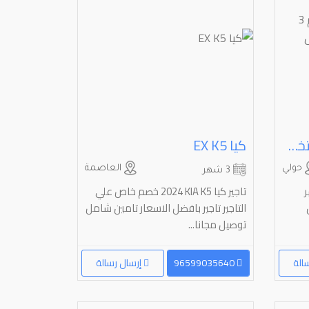
بقي ⁦⁦125⁩⁩ ⁦⁦cc⁩⁩ ليت ⁦⁦LED⁩⁩ استخدام ⁦⁦3⁩⁩ اشهر شغال ما يبيله شي للتواصل واتس
كيا ⁦K5⁩ ⁦EX⁩
حولي
العاصمة
3 شهر
۳ اشهر
تاجير كيا ⁦K5⁩ ⁦KIA⁩ ⁦2024⁩ خصم خاص علي
التاجير تاجير بافضل الاسعار تامين شامل
توصيل مجانا...
الة
96599035640
إرسال رسالة