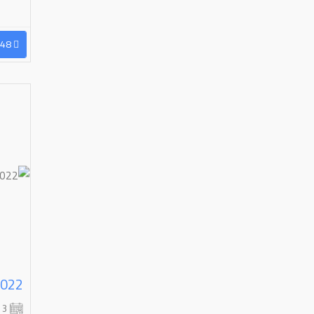
96599626048
2022
3 شهر