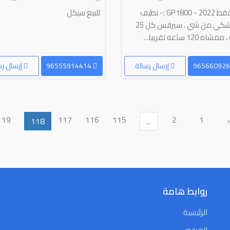
للبيع فقط GP1800 - 2022 :- نظيف
للبيع سيكل
وما يشكي من شي ، سيرفس كل 25
ه 120 ساعه تقريبا...
إرسال رسالة
96555914414
إرسال رس
119
117
116
115
2
1
118
...
روابط هامة
الرئيسية