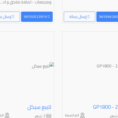
ومجمعات - اضافة ملاحق و اد...
إرسال رسالة
96550523919
إرسال رس
GP1800 - 
للبيع سيكل
العاصمة
الع
3 شهر