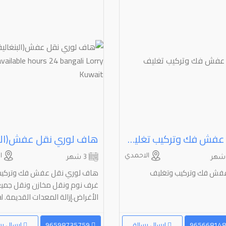
نقل عفش فك وتركيب تغليف
الاحمدي
ال
3 شهر
فش فك وتركيب وتغليف
هاف لوري نقل عفش فك وتركي
غرف نوم ونقل مخازن ونقل جمي
الأغراض.إزالة المعدات القديمة. hal...
إرسال رسالة
96598735759
إرسال رس