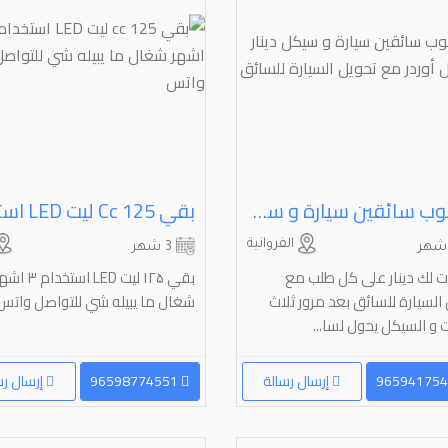
مطلوب سائقين سيارة و سيكل دينار على كل أوردر مع تحويل السيارة للسائق
الفروانية
3 شهر
ت لك دينار على كل طلب مع
بقي ۱۲۵ لیت LED استخدام 
تحويل السيارة للسائق‎ ‏بعد مرور ثلاث
شغال ما يبيله شي للتواصل واتس
و السیکل يحول لسا...
إرسال رسالة
96598774551
إرسال رس