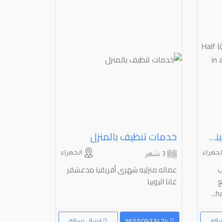
هاف لوري نقل عفش(البنغالية) ⁦⁦Half⁩⁩ ⁦⁦Lorry⁩⁩ ⁦⁦bangali⁩⁩ ⁦⁦24⁩⁩ ⁦⁦hours⁩⁩ ⁦⁦available⁩⁩ ⁦⁦in⁩⁩ ⁦⁦Kuwait⁩⁩
خدمات تنظيف بالمنزل
جهراء
الجهراء
3 شهر
ب
عماله منزليه شهرى أفريقيا مدغشقر
ع
غانا اثيوبيا
الة
96550933474
إرسال رسالة