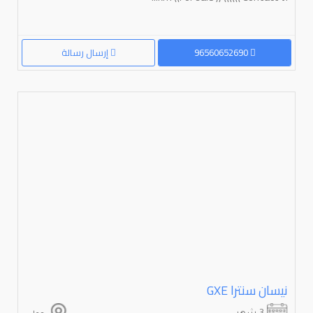
96560652690
إرسال رسالة
نيسان سنترا ⁦GXE⁩