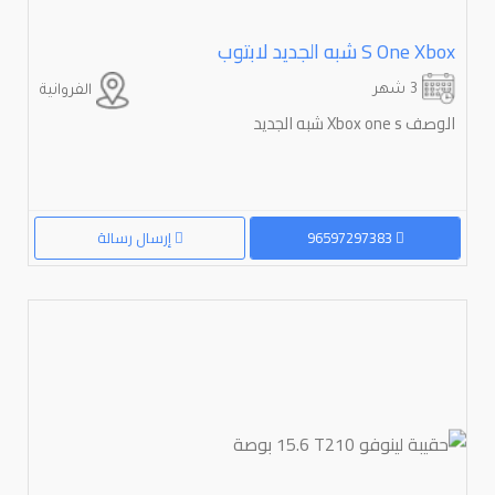
Xbox⁩⁩ ⁦⁦one⁩⁩ ⁦⁦s⁩⁩ شبه الجديد لابتوب
3 شهر
الفروانية
الوصف Xbox one s شبه الجديد
96597297383
إرسال رسالة