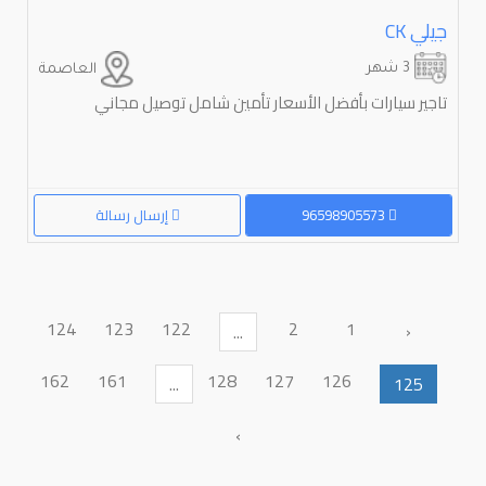
جيلي ⁦CK⁩
3 شهر
العاصمة
تاجير سيارات بأفضل الأسعار تأمين شامل توصيل مجاني
96598905573
إرسال رسالة
124
123
122
2
1
‹
...
162
161
128
127
126
...
125
›