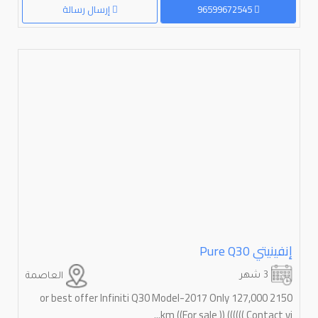
96599672545
إرسال رسالة
إنفينيتي ⁦Q30⁩ ⁦Pure⁩
3 شهر
العاصمة
2150 or best offer Infiniti Q30 Model-2017 Only 127,000
km ((For sale )) (((((( Contact vi...