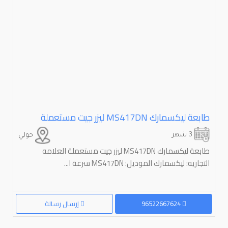
طابعة ليكسمارك ⁦⁦MS417DN⁩⁩ ليزر جيت مستعملة
3 شهر
حولي
طابعة ليكسمارك MS417DN ليزر جيت مستعملة العلامه
التجاريه: ليكسمارك الموديل: MS417DN سرعة ا...
96522667624
إرسال رسالة