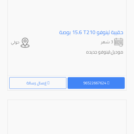
حقيبة لينوفو ⁦⁦T210⁩⁩ ⁦⁦15.6⁩⁩ بوصة
3 شهر
حولي
موديل:لينوفو جديده
96522667624
إرسال رسالة