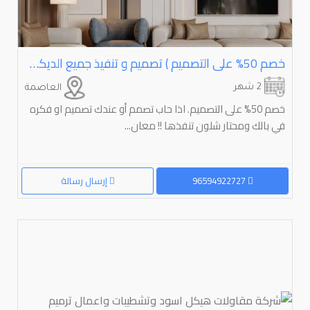
خصم ⁦⁦50⁩⁩% على التصميم ) تصميم و تنفيذ جميع الديكورات الداخلية
2 شهر
العاصمة
خصم 50% على التصميم. اذا حاب تصمم أو عندك تصميم او فكره
في بالك ومحتار شلون تنفذها !! معان...
96594922727
إرسال رسالة