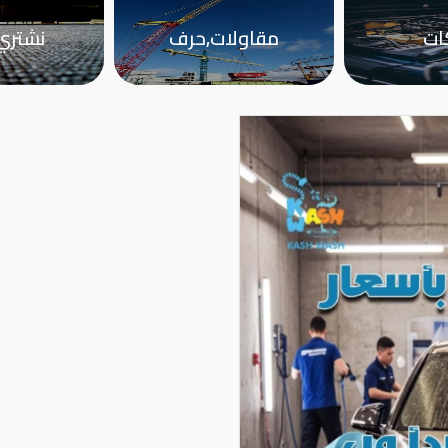
ات
مقاولات,حرف
نشتري 