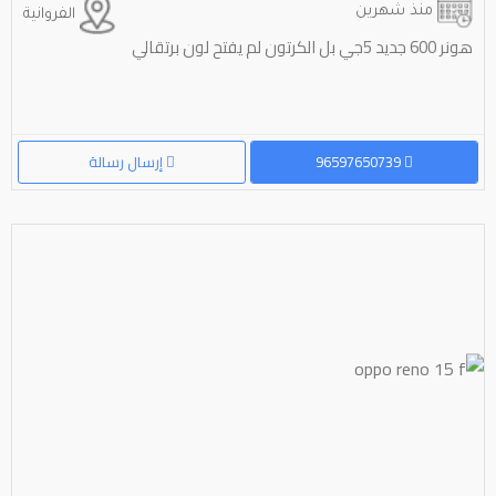
منذ شهرين
الفروانية
هونر 600 جديد 5جي بل الكرتون لم يفتح لون برتقالي
96597650739
إرسال رسالة