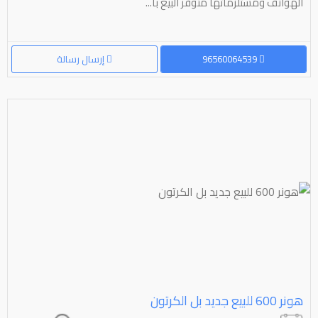
الهواتف ومستلزماتها متوفر البيع با...
96560064539
إرسال رسالة
هونر ⁦⁦600⁩⁩ للبيع جديد بل الكرتون