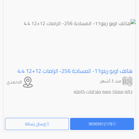
هاتف اوبو رينو⁦⁦11⁩⁩- المساحة ⁦⁦256⁩⁩- الرامات ⁦⁦12+12⁩⁩ 4.4
منذ 3 أشهر
الاحمدي
حاله ممتاذ معه ملحقات كامله
96569912178
إرسال رسالة