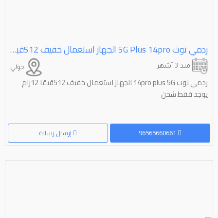
ردمي نوت ⁦⁦14pro⁩⁩ ⁦⁦plus⁩⁩ ⁦⁦5G⁩⁩ الجهاز استعمال خفيف ⁦⁦512⁩⁩قيقا ⁦⁦12⁩⁩رام يوجد فقط شحن
منذ 3 أشهر
حولي
ردمي نوت 14pro plus 5G الجهاز استعمال خفيف 512قيقا 12رام
يوجد فقط شحن
96565660661
إرسال رسالة