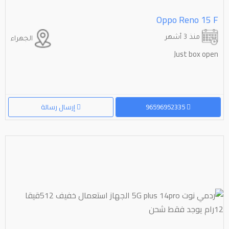
Oppo Reno 15 F
منذ 3 أشهر
الجهراء
Just box open
96596952335
إرسال رسالة