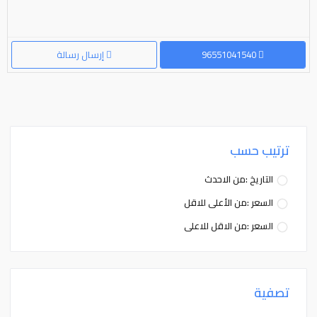
96551041540
إرسال رسالة
ترتيب حسب
التاريخ :من الاحدث
السعر :من الأعلى للاقل
السعر :من الاقل للاعلى
تصفية