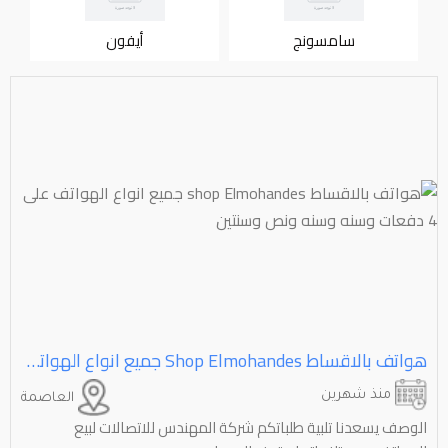
سامسونج
أيفون
هواتف بالاقساط ⁦⁦Elmohandes⁩⁩ ⁦⁦shop⁩⁩ جميع انواع الهواتف على ⁦⁦4⁩⁩ دفعات وسنه وسنه ونص وسنتين
منذ شهرين
العاصمة
الوصف يسعدنا تلبية طلباتكم شركة المهندس للاتصالات لبيع