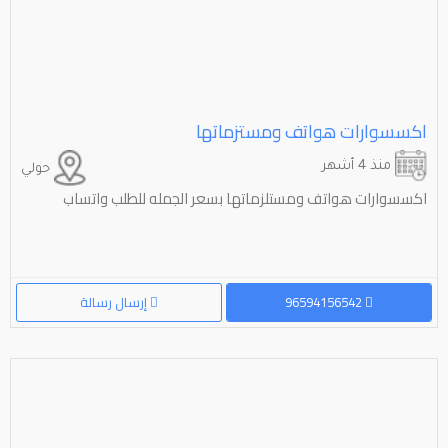
اكسسوارات هواتف ومستزماتها
منذ 4 أشهر
حولي
اكسسوارات هواتف ومستلزماتها بسعر الجمله للطلب واتساب
96594156542
إرسال رسالة