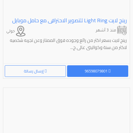
رينج لايت ⁦⁦ring⁩⁩ ⁦⁦light⁩⁩ للتصوير الاحترافى مع حامل موبايل
منذ 3 أشهر
حولي
رينج لايت بسعر اكثر من رائع وجوده فوق الممتاز وعن تجربه شخصيه
لاكثر من سنة وكواليتى عالى ج...
96598079801
إرسال رسالة