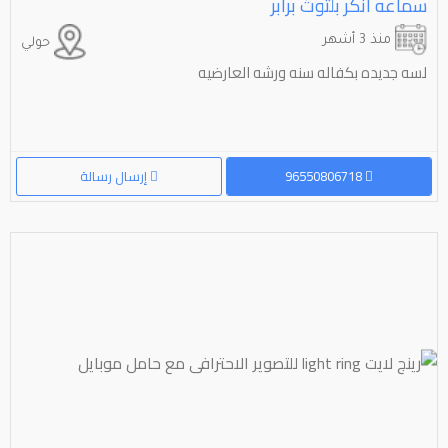
سماعه انكر بلتوث برابر
منذ 3 أشهر
حولي
لسه جديده بكفاله سنه ورشه العارضيه
96550806718
إرسال رسالة