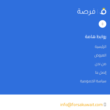
5
4
3
2
1
31
30
5
4
3
2
1
31
30
Close
Clear
Today
Close
Clear
Today
روابط هامة
الرئيسية
العروض
من نحن
إتصل بنا
سياسة الخصوصية
info@forsakuwait.com