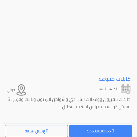
كابلات متنوعه
منذ 4 أشهر
حولي
جاكات تلفزيون وواصلات اتش دي وشواحن لاب توب وتابلت وفيش 3
وفيش 2و سماعه راس استريو ، وكابل...
96598036666
إرسال رسالة