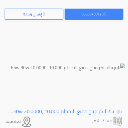
96550708129
إرسال رسالة
باور بنك انكر متاح جميع الاحجام ⁦⁦10.000⁩⁩ ,⁦⁦20.0000⁩⁩ ⁦⁦30w⁩⁩ ⁦⁦65w⁩⁩
منذ 3 أشهر
العاصمة