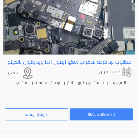
مطلوب برد خردة سكراب نوكيا ايفون اندارويد بالوزن بالكيلو
منذ شهرين
الاحمدي
مطلوب برد خردة سكراب بالوزن بالكيلو ورمات وبروسسور سكراب
96566285420
إرسال رسالة