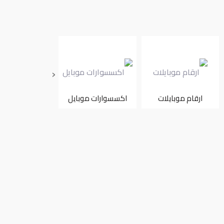
‹
ارقام موبايلات
اكسسوارات موبايل
نشتري تليفون