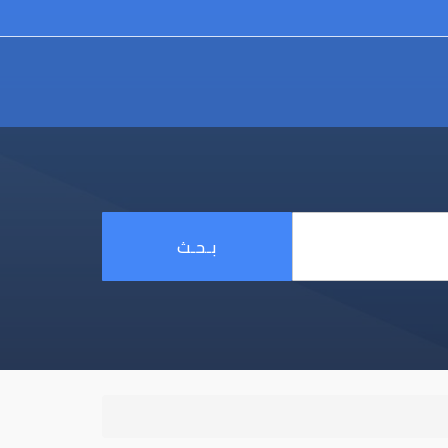
بـحـث