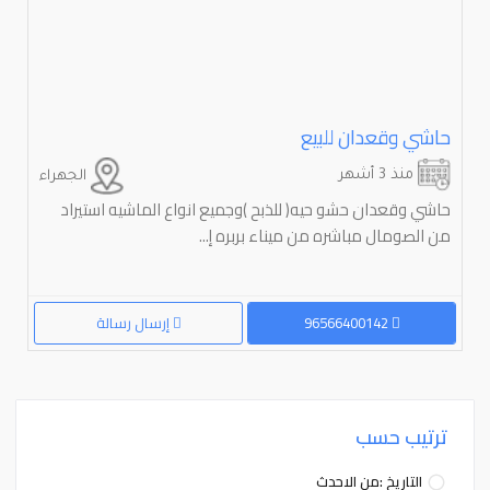
حاشي وقعدان للبيع
منذ 3 أشهر
الجهراء
حاشي وقعدان حشو حيه( للذبح )وجميع انواع الماشيه استيراد
من الصومال مباشره من ميناء بربره إ...
96566400142
إرسال رسالة
ترتيب حسب
التاريخ :من الاحدث