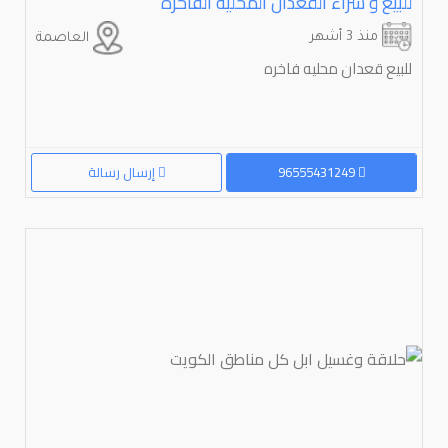
للبيع و شراء القعدان المحليه الفاخره
منذ 3 أشهر
العاصمة
للبيع قعدان محليه فاخره
96555431249
إرسال رسالة