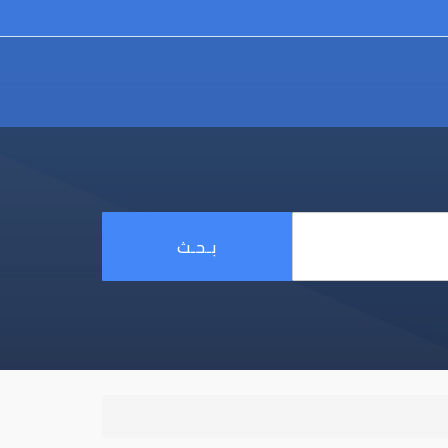
بـحـث