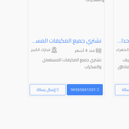
نشتري مكيفات مركزية وحدات حديد سكراب
نشتري جميع المكيفات المستعمل والسكراب
لجهراء
مبارك الكبير
منذ 4 أشهر
ييف
نشتري جميع المكيفات المستعمل
مناطق
والسكراب
سالة
96565661031
إرسال رسالة