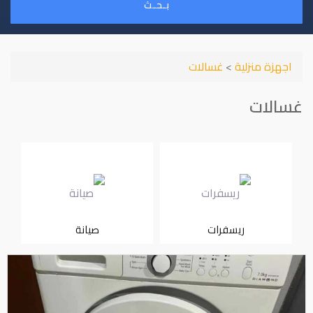
بـحـث
اجهزة منزلية
>
غسالات
غسالات
ريسفرات
صيانة