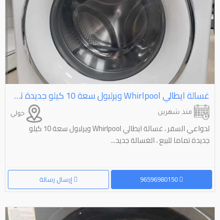
غسالة ايطالي ⁦⁦Whirlpool⁩⁩ ويرلبول سعة ⁦⁦10⁩⁩ كيلو جديدة تماما للبيع
منذ شهرين
حولي
لدواعي السفر ، غسالة ايطالي Whirlpool ويرلبول سعة 10 كيلو
جديدة تماما للبيع ، الغسالة جديد...
96596980150
إرسال رسالة