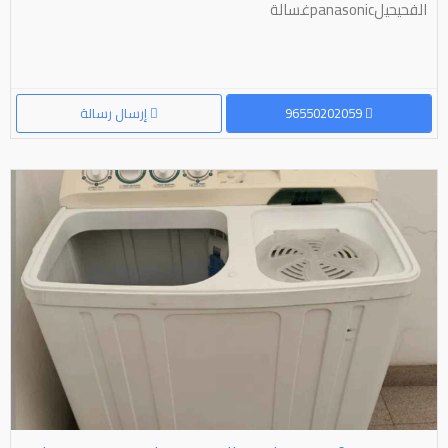
الفحيحيلpanasonicغسالة
96550202059
إرسال رسالة