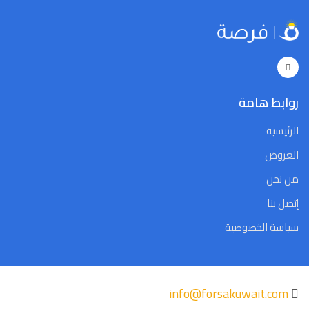
5
4
3
2
1
31
30
5
4
3
2
1
31
30
Close
Clear
Today
Close
Clear
Today
روابط هامة
الرئيسية
العروض
من نحن
إتصل بنا
سياسة الخصوصية
info@forsakuwait.com