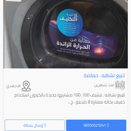
للبيع نشافه . حماصة
منذ شهرين
الاحمدي
للبيع نشافه . تنشيف 100. 100 مشتريها جديدة بالكرتون استخدام
خفيف بحالة ممتازة 8 كبديلو . ح...
96550525341
إرسال رسالة