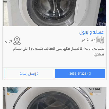
غساله وايربول
منذ شهر
حولي
غساله وايربول لا تعمل تظهر علي الشاشه كلمه f26 اللي محتاج
يصلحها
96551542234
إرسال رسالة