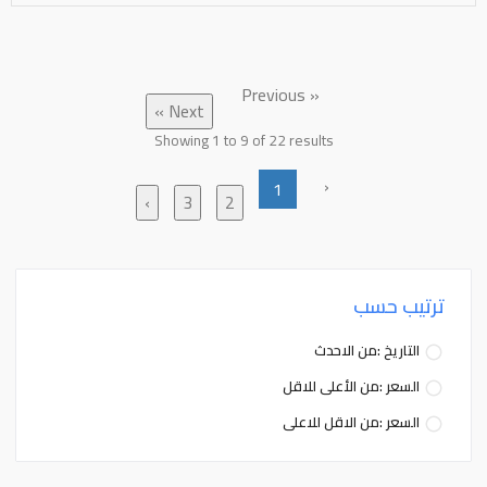
« Previous
Next »
Showing
1
to
9
of
22
results
‹
1
›
3
2
ترتيب حسب
التاريخ :من الاحدث
السعر :من الأعلى للاقل
السعر :من الاقل للاعلى