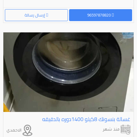
96597878820
إرسال رسالة
غسالة بنسونك ⁦⁦8⁩⁩كيلو ⁦⁦1400⁩⁩دوره بالدقيقه
منذ شهر
الاحمدي