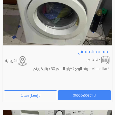
غساله سامسونج
منذ شهر
الفروانية
غساله سامسونج للبيع 7كيلو السعر 30 دينار كويتي
96560450351
إرسال رسالة