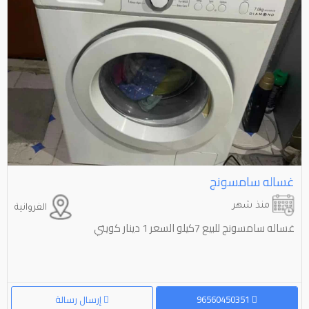
غساله سامسونج
منذ شهر
الفروانية
غساله سامسونج للبيع 7كيلو السعر 1 دينار كويتي
96560450351
إرسال رسالة