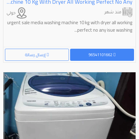
Urgent Sale Media Washing Machine 10 Kg With Dryer All Working Perfect No Any
منذ شهر
حولي
urgent sale media washing machine 10 kg with dryer all working
perfect no any isue washing...
96541101662
إرسال رسالة