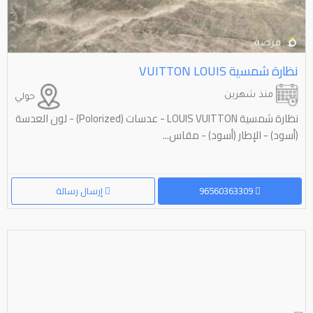
نظارة شمسية ⁦⁦LOUIS⁩⁩ ⁦⁦VUITTON⁩⁩
منذ شهرين
حولي
نظارة شمسية LOUIS VUITTON - عدسات (Polorized) - لون العدسة
(أسود) - الإطار (أسود) - مقاس...
96560363309
إرسال رسالة