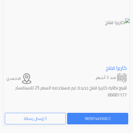
كاريرا فنتج
منذ 3 أشهر
الاحمدي
للبيع نظارة كاريرا فنتج جديدة غير مستخدمه السعر 25 للاستفسار
66681177
96597443300
إرسال رسالة