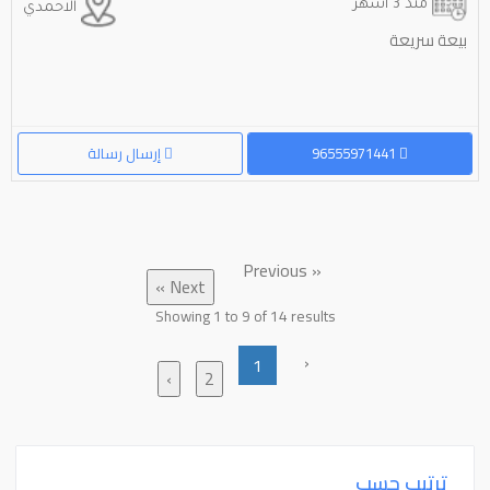
منذ 3 أشهر
الاحمدي
بيعة سريعة
96555971441
إرسال رسالة
« Previous
Next »
Showing
1
to
9
of
14
results
‹
1
›
2
ترتيب حسب