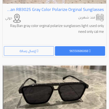
Ray.Ban RB3025 Gray Color Polarize Orginal Sunglasses
منذ شهرين
حولي
Ray.Ban gray color orginal polarize sunglasses light used only
need only cal me
96550686068
إرسال رسالة