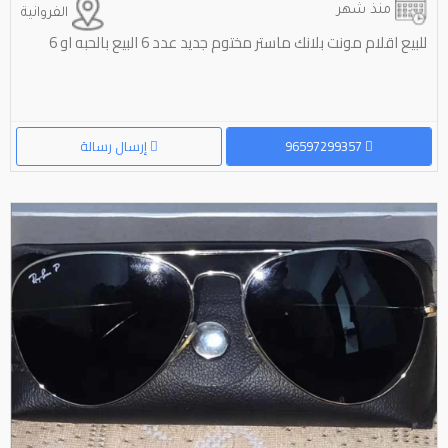
منذ شهر
الفروانية
للبيع اقلام مونت بلانك ماستر مختوم جديد عدد 6 البيع بالحبه او 6
96597299357
إرسال رسالة