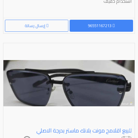
استخدام خفيف
96551167213
إرسال رسالة
للبيع اقلامح مونت بلانك ماستر بدرجة الاصلي