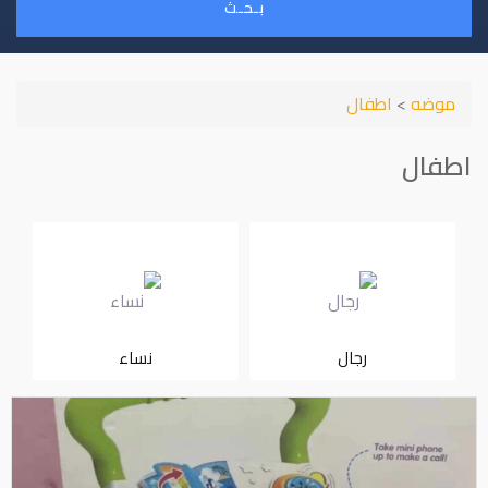
بـحـث
موضه
>
اطفال
اطفال
رجال
نساء