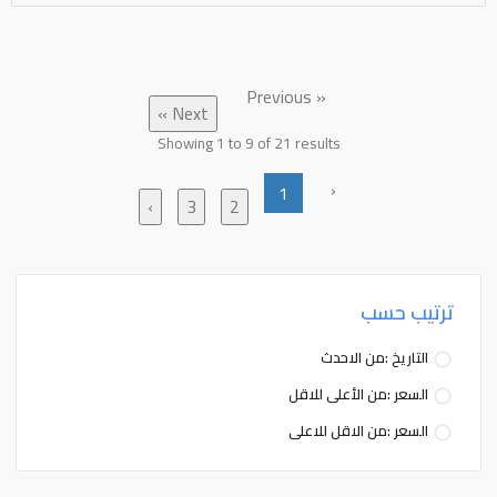
« Previous
Next »
Showing
1
to
9
of
21
results
‹
1
›
3
2
ترتيب حسب
التاريخ :من الاحدث
السعر :من الأعلى للاقل
السعر :من الاقل للاعلى