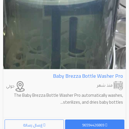
Baby Brezza Bottle Washer Pro
منذ شهر
حولي
The Baby Brezza Bottle Washer Pro automatically washes,
sterilizes, and dries baby bottles...
96594426869
إرسال رسالة