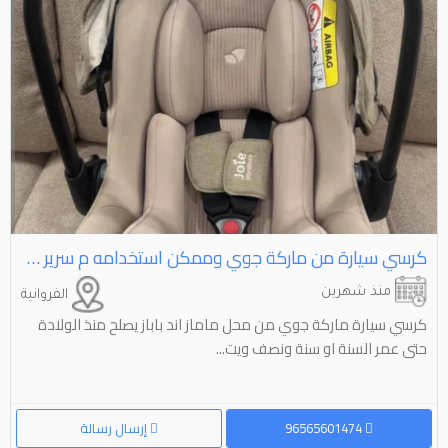
كرسي سيارة من ماركة جوي وممكن استخدامه م سرير متنقل بمظلة كبيرة
منذ شهرين
الفروانية
كرسي سيارة ماركة جوي من محل ماماز اند باباز يصلح منذ الولادة
حتى عمر السنة او سنة ونصف ويت...
96565601474
إرسال رسالة