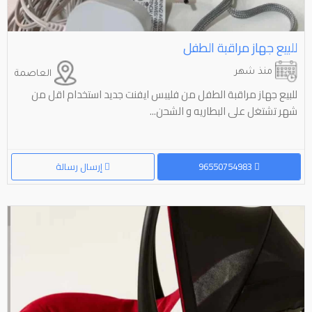
للبيع جهاز مراقبة الطفل
منذ شهر
العاصمة
للبيع جهاز مراقبة الطفل من فليبس ايفنت جديد استخدام اقل من
شهر تشتغل على البطاريه و الشحن...
96550754983
إرسال رسالة