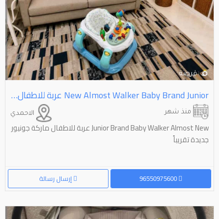
Junior⁩⁩ ⁦⁦Brand⁩⁩ ⁦⁦Baby⁩⁩ ⁦⁦Walker⁩⁩ ⁦⁦Almost⁩⁩ ⁦⁦New⁩⁩ عربة للاطفال ماركة جونيور جديدة تقريباً
منذ شهر
الاحمدي
Junior Brand Baby Walker Almost New عربة للاطفال ماركة جونيور
جديدة تقريباً
96550975600
إرسال رسالة