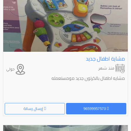
مشاية اطفال جديد
منذ شهر
حولي
مشايه اطفال بالكرتون جديد مومستعمله
96599957573
إرسال رسالة