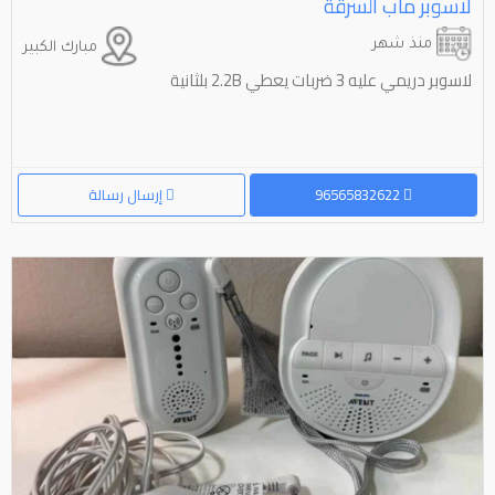
لاسوبر ماب السرقة
منذ شهر
مبارك الكبير
لاسوبر دريمي عليه 3 ضربات يعطي 2.2B بلثانية
96565832622
إرسال رسالة