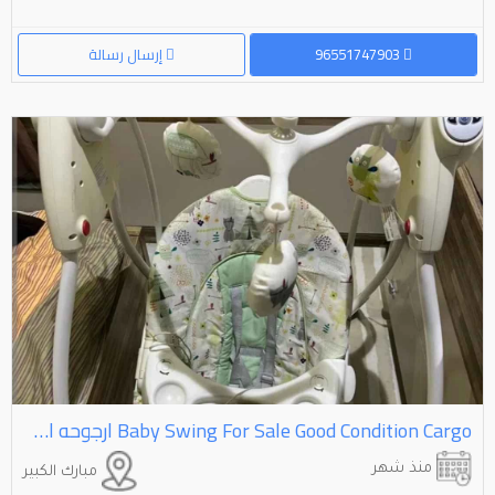
96551747903
إرسال رسالة
Baby Swing For Sale Good Condition Cargo ارجوحه اطفال هزار بحاله جيده ماركة كارجو للبيع
منذ شهر
مبارك الكبير