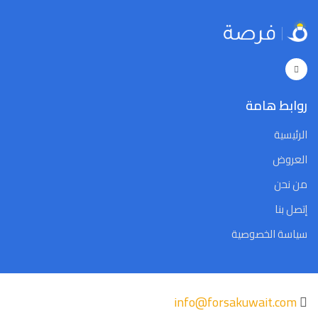
5
4
3
2
1
31
30
5
4
3
2
1
31
30
Close
Clear
Today
Close
Clear
Today
روابط هامة
الرئيسية
العروض
من نحن
إتصل بنا
سياسة الخصوصية
info@forsakuwait.com