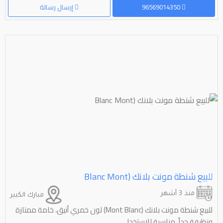
96569014350
إرسال رسالة
للبيع شنطة مونت بلانك (⁦⁦Mont⁩⁩ ⁦⁦Blanc⁩⁩
منذ 3 أشهر
مبارك الكبير
للبيع شنطة مونت بلانك (Mont Blanc) لون خمري أنيق، خامة ممتازة
ونظيفة جداً، مناسبة للاستخدا...