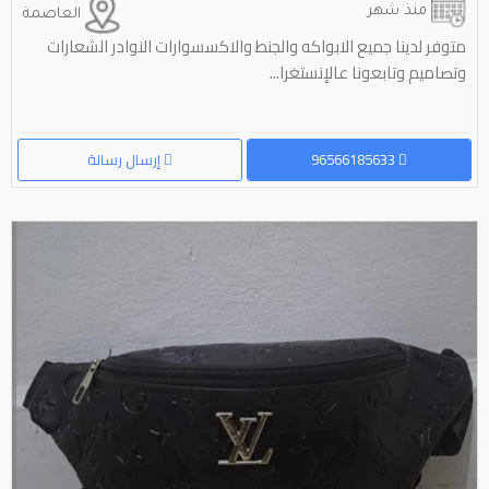
منذ شهر
العاصمة
متوفر لدينا جميع الابواكه والجنط والاكسسوارات النوادر الشعارات
وتصاميم وتابعونا عالإنستغرا...
96566185633
إرسال رسالة