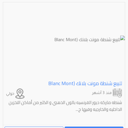
للبيع شنطة مونت بلانك (⁦⁦Mont⁩⁩ ⁦⁦Blanc⁩⁩
منذ 3 أشهر
حولي
شنطه ماركه ديور الفرنسيه بالون الذهبي و الكثير من أماكن التخزين
الداخليه والخارجيه وفيها ج...