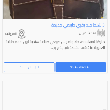
3⁩⁩ شنط جلد بقري طبيعي جديدة
منذ شهرين
الفروانية
ماركة woodland جلد جاموس طبيعي صناعة هندية لون ادعم طبقة
العلوية منقشه. الشنطة شبابية و رج...
96567784056
إرسال رسالة