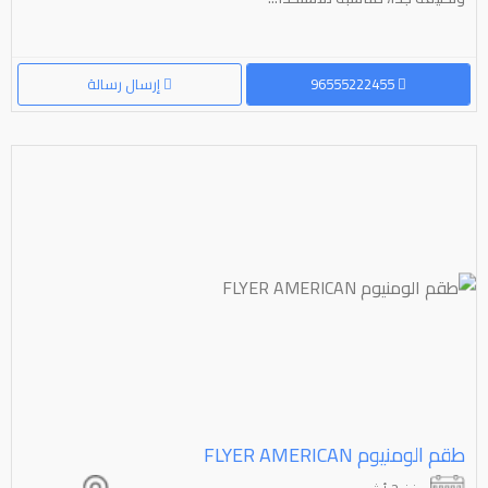
96555222455
إرسال رسالة
طقم الومنيوم ⁦⁦AMERICAN⁩⁩ ⁦⁦FLYER⁩⁩