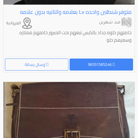
متوفر شنطتين واحده ⁦⁦Lv⁩⁩ بعلامه والتانيه بدون علامه
منذ شهرين
الفروانية
خامتهم حلوه جداد بالكيس تبعهم تحت الميرور خامتهم ممتازه
وسعرهم حلو
96551585246
إرسال رسالة