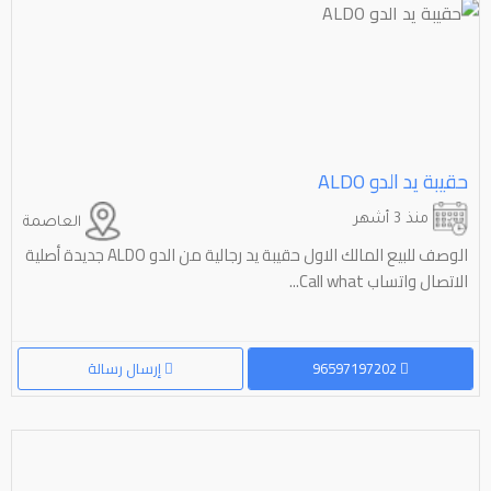
حقيبة يد الدو ⁦⁦ALDO⁩⁩
منذ 3 أشهر
العاصمة
الوصف للبيع المالك الاول حقيبة يد رجالية من الدو ALDO جديدة أصلية
الاتصال واتساب Call what...
96597197202
إرسال رسالة