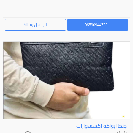
96590944738
إرسال رسالة
جنط ابواكه اكسسوارات