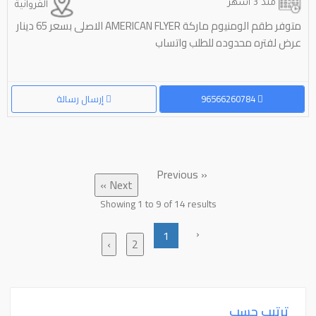
منذ 3 أشهر
الفروانية
متوفر طقم الومنيوم ماركة AMERICAN FLYER الاصلى بسعر 65 دينار
عرض لفتره محدوده للطلب واتساب
96566260784
إرسال رسالة
« Previous
Next »
Showing
1
to
9
of
14
results
‹
1
›
2
ترتيب حسب