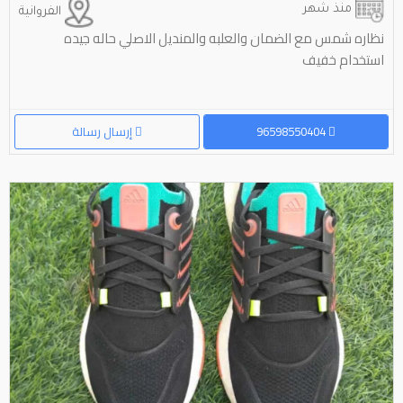
منذ شهر
الفروانية
نظاره شمس مع الضمان والعلبه والمنديل الاصلي حاله جيده
استخدام خفيف
96598550404
إرسال رسالة