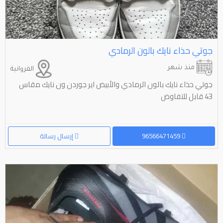
جوتي حذاء نايك بالون الرمادي
منذ شهر
الفروانية
جوتي حذاء نايك بالون الرمادي والأبيض اير جوردن ون نايك مقاس
43 قابل للتفاوض
96566471459
إرسال رسالة