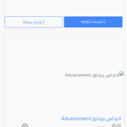
96567744420
إرسال رسالة
اديداس بريدتور ⁦⁦Advancement⁩⁩