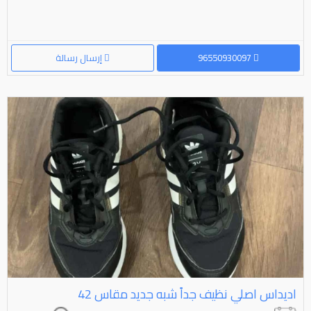
96550930097
إرسال رسالة
اديداس اصلي نظيف جداً شبه جديد مقاس ⁦⁦42⁩⁩