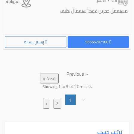
منذ 3 أشهر
الفروانية
مستعمل حجزين فقط استعمال نظيف
96566287188
إرسال رسالة
« Previous
Next »
Showing
1
to
9
of
17
results
‹
1
›
2
ترتيب حسب