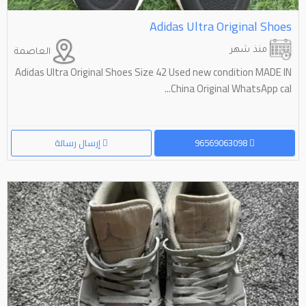
Adidas Ultra Original Shoes
منذ شهر
العاصمة
Adidas Ultra Original Shoes Size 42 Used new condition MADE IN
China Original WhatsApp cal...
96569063098
إرسال رسالة