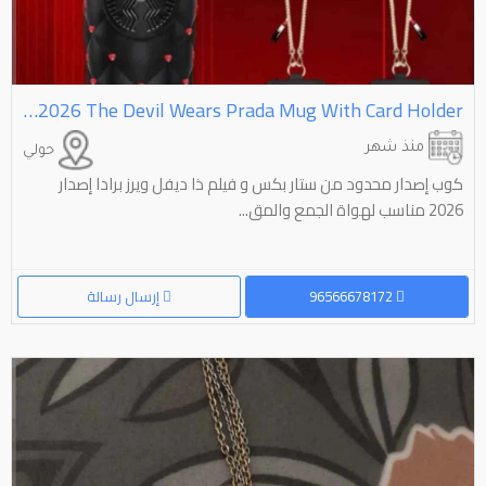
Starbucks Limited Edition 2026 The Devil Wears Prada Mug With Card Holder
منذ شهر
حولي
كوب إصدار محدود من ستار بكس و فيلم ذا ديفل ويرز برادا إصدار
2026 مناسب لهواة الجمع والمق...
96566678172
إرسال رسالة