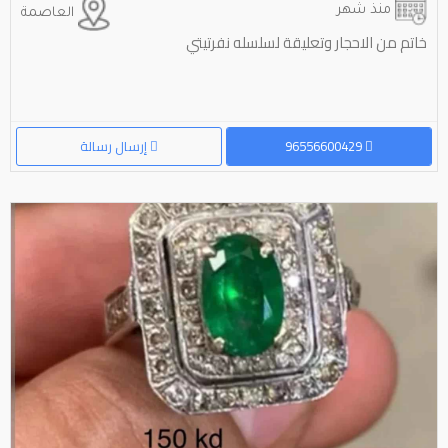
منذ شهر
العاصمة
خاتم من الاحجار وتعليقة لسلسله نفرتيتي
96556600429
إرسال رسالة