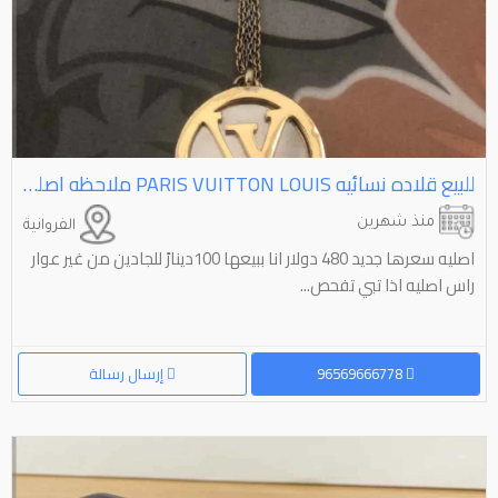
للبيع قلاده نسائيه ⁦⁦LOUIS⁩⁩ ⁦⁦VUITTON⁩⁩ ⁦⁦PARIS⁩⁩ ملاحظه اصليه فيها سيريو نبر
منذ شهرين
الفروانية
اصليه سعرها جديد 480 دولار انا ببيعها 100دينارً للجادين من غير عوار
راس اصليه اذا تبي تفحص...
96569666778
إرسال رسالة