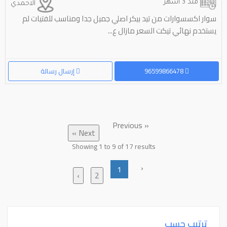
منذ 3 أشهر
الاحمدي
سوار اكسسوارات من تيد بيكر اصلي جميل جدا ومناسب للفتيات لم
يستخدم نهائي تيكت السعر مازال ع...
96599866478
إرسال رسالة
« Previous
Next »
Showing
1
to
9
of
17
results
‹
1
›
2
ترتيب حسب