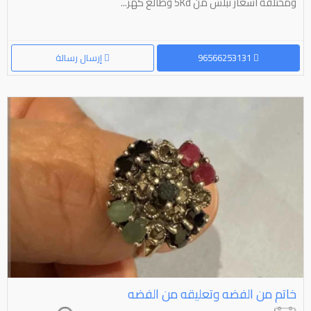
ومختلفة اسعار تبلش من 5Kd وطالع كهر...
96566253131
إرسال رسالة
خاتم من الفضه وتعليقه من الفضه