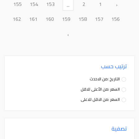
155
154
153
2
1
‹
...
162
161
160
159
158
157
156
›
ترتيب حسب
التاريخ :من الاحدث
السعر :من الأعلى للاقل
السعر :من الاقل للاعلى
تصفية