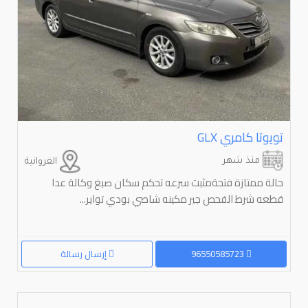
تويوتا كامري ⁦GLX⁩
منذ شهر
الفروانية
حالة ممتازة فتحةمثبت سرعه تحكم سكان صبغ وكالة عدا
قطعه شرط الفحص جير مكينه شاصي بودي تواير...
96550585723
إرسال رسالة