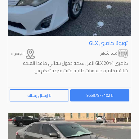
تويوتا كامري ⁦GLX⁩
منذ شهر
الجهراء
كامري GLX 2014 الفل بصمه دخول تلقائي ماعدا الفتحه
شاشه كامره حساسات خلفيه مثبت سرعه تحكم س...
96597977102
إرسال رسالة