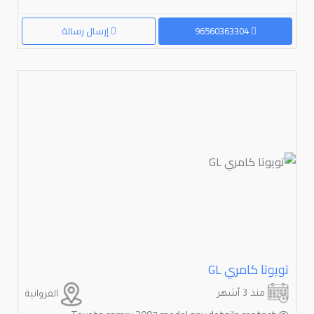
96560363304
إرسال رسالة
تويوتا كامري ⁦GL⁩
منذ 3 أشهر
الفروانية