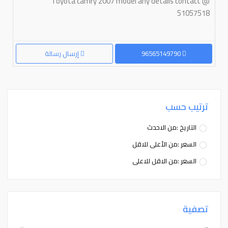
Toyota camry 2007 model any details contact @
51057518
96565149790
إرسال رسالة
ترتيب حسب
التاريخ :من الاحدث
السعر :من الأعلى للاقل
السعر :من الاقل للاعلى
تصفية