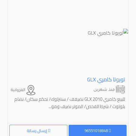
تويوتا كامري ⁦GLX⁩
منذ شهرين
الفروانية
للبيع كامري 2010 GLX نضيفف / سنترلوك/ تحكم سكان/ نضام
بلوتوث / شرط الفحص/ الموتر نضيف ومو...
96551018848
إرسال رسالة