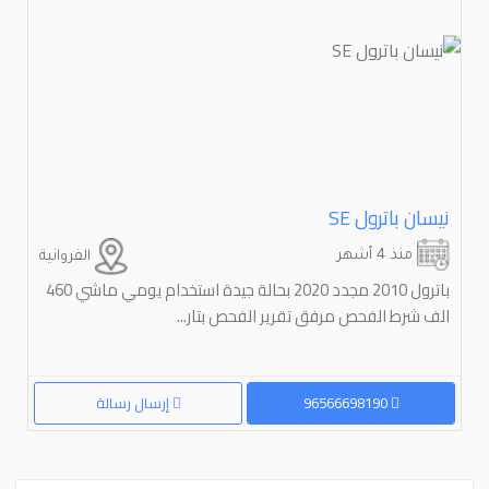
نيسان باترول ⁦SE
منذ 4 أشهر
الفروانية
باترول 2010 مجدد 2020 بحالة جيدة استخدام يومي ماشي 460
الف شرط الفحص مرفق تقرير الفحص بتار...
96566698190
إرسال رسالة