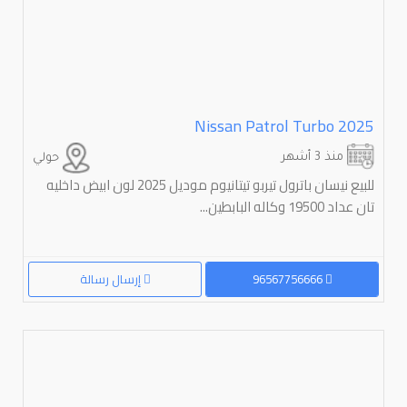
Nissan Patrol Turbo 2025
منذ 3 أشهر
حولي
للبیع نیسان باترول تیربو تیتانیوم مودیل 2025 لون ابیض داخلیه
تان عداد 19500 وکاله البابطین...
96567756666
إرسال رسالة