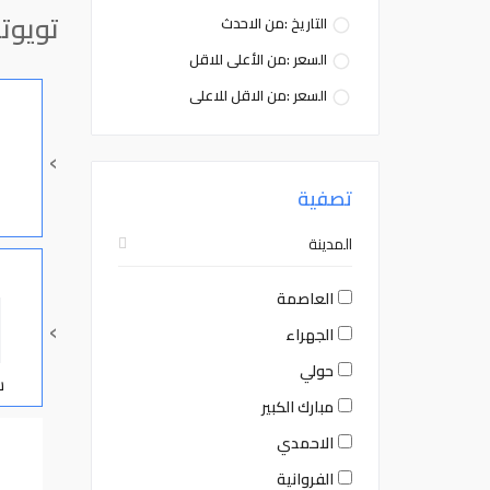
تويوتا
التاريخ :من الاحدث
السعر :من الأعلى للاقل
السعر :من الاقل للاعلى
›
تصفية
المدينة
العاصمة
›
الجهراء
حولي
س
مبارك الكبير
الاحمدي
الفروانية