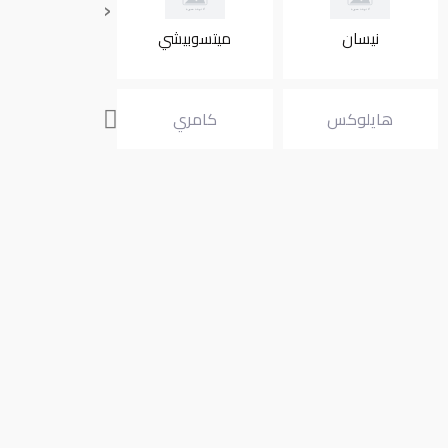
‹
نيسان
ميتسوبيشي
انفنتي
هايلوكس
كامري
الفارد