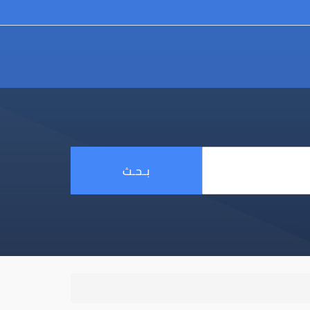
بـحـث