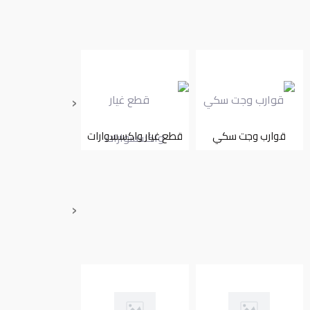
‹
قوارب وجت سكي
قطع غيار واكسسوارات
تأجير
‹