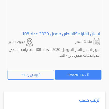
نیسان نافارا Seالبابطین مودیل 2020 عداد 108
منذ 3 أشهر
مبارك الكبير
النوع: نيسان نافارا الموديل: 2020 العداد: 108 الف وارد: البابطين
المواصفات: بدون دبل - تك...
96566633477
إرسال رسالة
ترتيب حسب