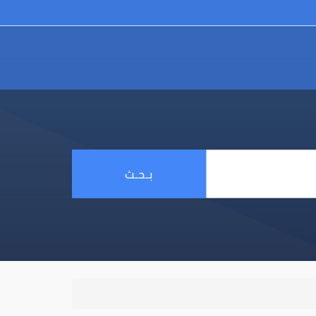
بـحـث