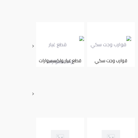
‹
قوارب وجت سكي
قطع غيار واكسسوارات
تأجير
‹