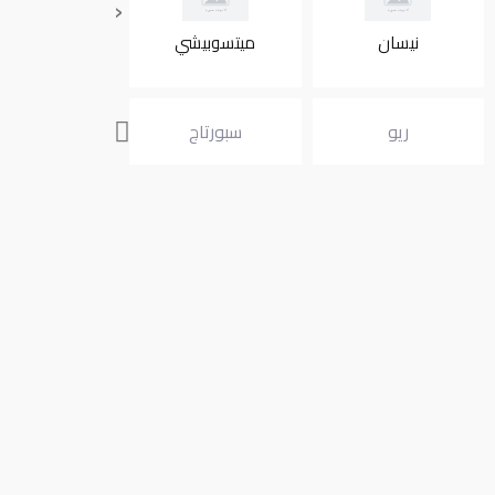
‹
نيسان
ميتسوبيشي
انفنتي
ريو
سبورتاج
سورينتو