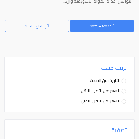
التواصل أعداد المواد التسويقيه وال...
9659402635
إرسال رسالة
ترتيب حسب
التاريخ :من الاحدث
السعر :من الأعلى للاقل
السعر :من الاقل للاعلى
تصفية