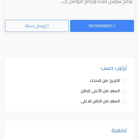
برامج سوشل ميديا وبرامج التواصل ال...
96590908835
إرسال رسالة
ترتيب حسب
التاريخ :من الاحدث
السعر :من الأعلى للاقل
السعر :من الاقل للاعلى
تصفية