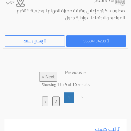
منذ 3 أشهر
حولي
مطلوب سكرتيره إعلان وظيفة مميزة المهام الوظيفية: * تنظيم
المواعيد والاجتماعات وإدارة جدول...
96594134299
إرسال رسالة
« Previous
Next »
Showing
1
to
9
of
10
results
‹
1
›
2
ترتيب حسب