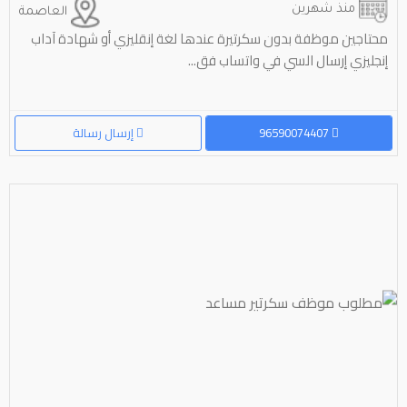
منذ شهرين
العاصمة
محتاجين موظفة بدون سكرتيرة عندها لغة إنقليزي أو شهادة آداب
إنجليزي إرسال السي في واتساب فق...
96590074407
إرسال رسالة