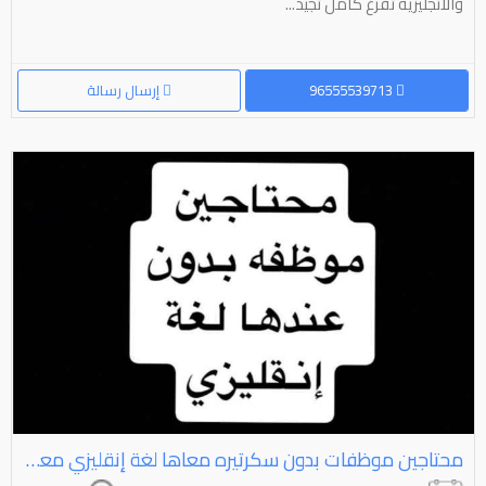
والانجليزيه تفرغ كامل تجيد...
96555539713
إرسال رسالة
محتاجين موظفات بدون سكرتيره معاها لغة إنقليزي معاها شهادة آداب إنجليزي