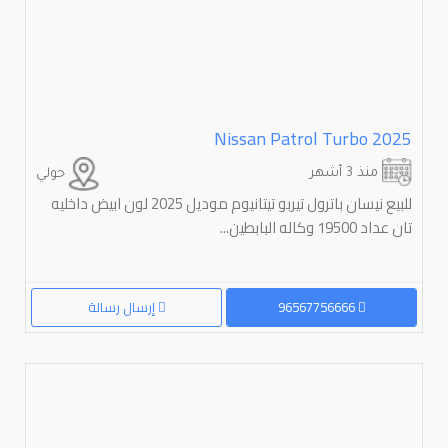
Nissan Patrol Turbo 2025
منذ 3 أشهر
حولي
للبیع نیسان باترول تیربو تیتانیوم مودیل 2025 لون ابیض داخلیه
تان عداد 19500 وکاله البابطین...
96567756666
إرسال رسالة