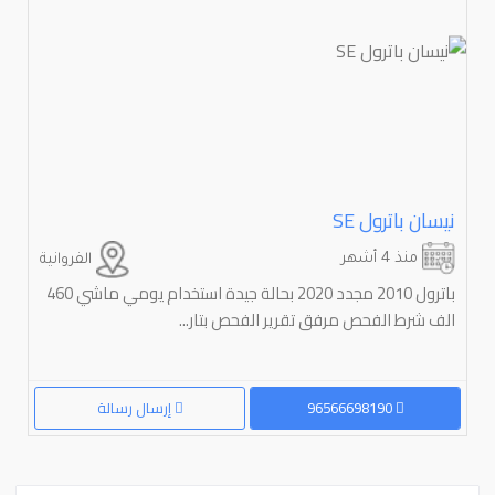
نيسان باترول ⁦SE
منذ 4 أشهر
الفروانية
باترول 2010 مجدد 2020 بحالة جيدة استخدام يومي ماشي 460
الف شرط الفحص مرفق تقرير الفحص بتار...
96566698190
إرسال رسالة